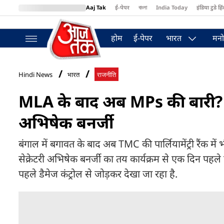
Aaj Tak
ई-पेपर
বাংলা
India Today
इंडिया टुडे हिं
MumbaiTak
BT Bazaar
Cosmopolitan
Harper's Bazaar
Northea
होम
ई-पेपर
भारत
मनो
Hindi News
भारत
राजनीति
MLA के बाद अब MPs की बारी? 
अभिषेक बनर्जी
बंगाल में बगावत के बाद अब TMC की पार्लियामेंट्री रैंक मे
सेक्रेटरी अभिषेक बनर्जी का तय कार्यक्रम से एक दिन पहल
पहले डैमेज कंट्रोल से जोड़कर देखा जा रहा है.