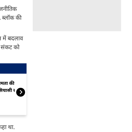
ाजनीतिक
A ब्लॉक की
 में बदलाव
र संकट को
मता की करीबी सायोनी घोष का
एनडीए की बैठक 
सियासी रुख बदला
NCPI, टीएमसी 
सांसदों का है गुट
कहा था.