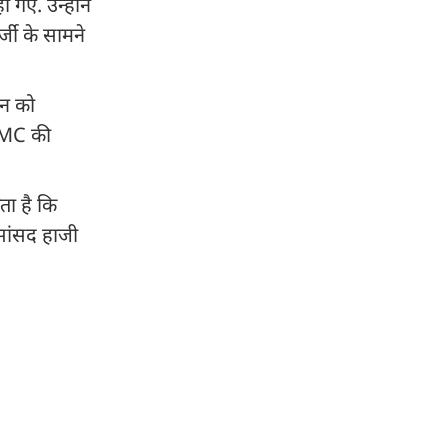
गए. उन्होंने
र्जी के सामने
ान को
 TMC की
ता है कि
 सांसद हाजी