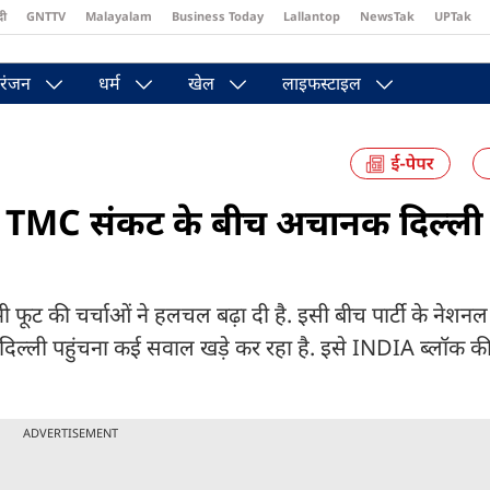
दी
GNTTV
Malayalam
Business Today
Lallantop
NewsTak
UPTak
st
Brides Today
Reader’s Digest
Astro Tak
Pakwan Gali
रंजन
धर्म
खेल
लाइफस्टाइल
TMC संकट के बीच अचानक दिल्ली प
ं भी फूट की चर्चाओं ने हलचल बढ़ा दी है. इसी बीच पार्टी के नेश
े दिल्ली पहुंचना कई सवाल खड़े कर रहा है. इसे INDIA ब्लॉक क
ADVERTISEMENT