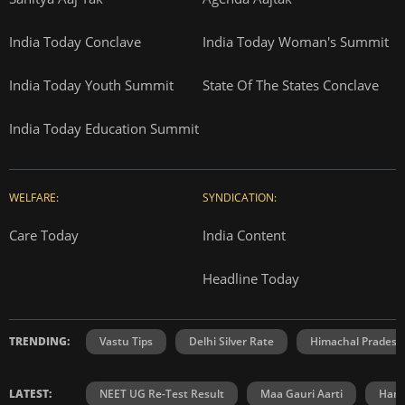
India Today Conclave
India Today Woman's Summit
India Today Youth Summit
State Of The States Conclave
India Today Education Summit
WELFARE:
SYNDICATION:
Care Today
India Content
Headline Today
TRENDING:
Vastu Tips
Delhi Silver Rate
Himachal Prades
LATEST:
NEET UG Re-Test Result
Maa Gauri Aarti
Hanu