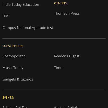
PRINTING:
India Today Education
Thomson Press
ITMI
Campus National Aptitude test
SUBSCRIPTION:
Cosmopolitan
Reader's Digest
Music Today
Time
Gadgets & Gizmos
EVENTS:
Sahitya Aaj Tak
Agenda Aajtak