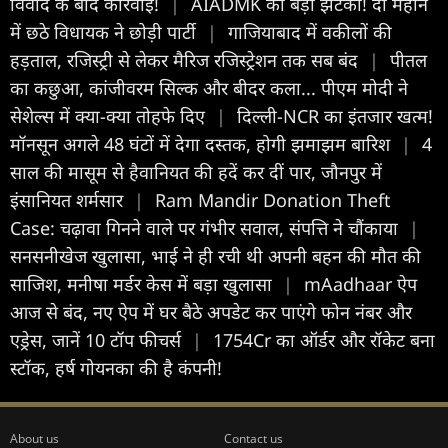
विवाद के बाद कार्रवाई!
|
AIADMK को बड़ा झटका! दो महीने
में छठे विधायक ने छोड़ी पार्टी
|
गाजियाबाद में वकीलों की
हड़ताल, रजिस्ट्री से लेकर मैरिज रजिस्ट्रेशन तक सब बंद
|
पीतल
का कछुआ, कांजीवरम सिल्क और बीदर कला... पीएम मोदी ने
सेशेल्स में क्या-क्या तोहफे दिए
|
दिल्ली-NCR का इंतजार खत्म!
मॉनसून अगले 48 घंटों में देगा दस्तक, होगी झमाझम बारिश
|
4
साल की मासूम से हैवानियत की हदें कर दीं पार, जौनपुर में
इंसान‍ियत शर्मसार
|
Ram Mandir Donation Theft
Case: चढ़ावा गिनने वाले पर गंभीर सवाल, संपत्ति ने चौंकाया
|
सनसनीखेज खुलासा, भाई ने ही रची थी अपनी बहन की मौत की
साजिश, मनीषा मर्डर केस में बड़ा खुलासा
|
mAadhaar ऐप
आज से बंद, नए ऐप में घर बैठे अपडेट कर पाएंगे फोन नंबर और
एड्रेस, जानें 10 टॉप फीचर्स
|
1754Cr का ऑर्डर और रॉकेट बना
स्‍टॉक, हर्ष गोयनका की है कंपनी!
About us
Contact us