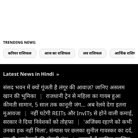
TRENDING NEWS:
करियर राशिफल
आज का राशिफल
लव राशिफल
आर्थिक राशिफ
Latest News in Hindi
»
संसद भवन में क्यों गूंजती है लंगूर की आवाज़? जानिए असलम
खान की भूमिका
|
राजधानी ट्रेन से महिला का गायब हुआ
कीमती सामान, 5 साल तक कानूनी जंग... अब रेलवे देगा इतना
मुआवजा
|
नहीं घटेगी REITs और InvITs से होने वाली कमाई,
सरकार ने दिया निवेशकों को तोहफा
|
'अजिंक्य रहाणे को कभी
उनका हक नहीं मिला', संन्यास पर छलका सुनील गावस्कर का दर्द,