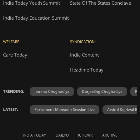
India Today Youth Summit
State Of The States Conclave
India Today Education Summit
WELFARE:
SYNDICATION:
Care Today
India Content
Headline Today
TRENDING:
Jammu Choghadiya
Darjeeling Choghadiya
Ra
LATEST:
Parliament Monsoon Session Live
Arvind Kejriwal E2
INDIA TODAY
DAILYO
ICHOWK
ARCHIVE