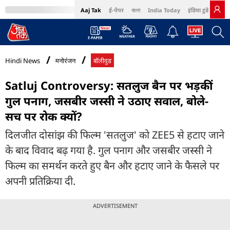
Aaj Tak
ई-पेपर
বাংলা
India Today
इंडिया टुडे हिंदी
MumbaiTak
BT Bazaar
Cosmopolitan
Harper's Bazaar
Northeast
Bri
Hindi News
मनोरंजन
बॉलीवुड
Satluj Controversy: सतलुज बैन पर भड़कीं
गुल पनाग, जसबीर जस्सी ने उठाए सवाल, बोले-
सच पर रोक क्यों?
दिलजीत दोसांझ की फिल्म 'सतलुज' को ZEE5 से हटाए जाने
के बाद विवाद बढ़ गया है. गुल पनाग और जसबीर जस्सी ने
फिल्म का समर्थन करते हुए बैन और हटाए जाने के फैसले पर
अपनी प्रतिक्रिया दी.
ADVERTISEMENT