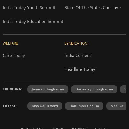
India Today Youth Summit
State Of The States Conclave
India Today Education Summit
WELFARE:
SYNDICATION:
Care Today
India Content
Headline Today
TRENDING:
Jammu Choghadiya
Darjeeling Choghadiya
Ra
LATEST:
Maa Gauri Aarti
Hanuman Chalisa
Maa Gauri 