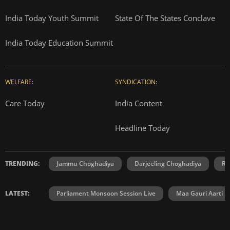
India Today Youth Summit
State Of The States Conclave
India Today Education Summit
WELFARE:
SYNDICATION:
Care Today
India Content
Headline Today
TRENDING:
Jammu Choghadiya
Darjeeling Choghadiya
Ra
LATEST:
Parliament Monsoon Session Live
Maa Gauri Aarti