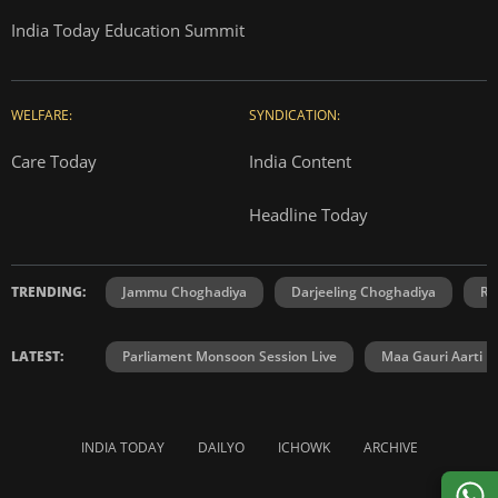
India Today Education Summit
WELFARE:
SYNDICATION:
Care Today
India Content
Headline Today
TRENDING:
Jammu Choghadiya
Darjeeling Choghadiya
Ra
LATEST:
Parliament Monsoon Session Live
Maa Gauri Aarti
INDIA TODAY
DAILYO
ICHOWK
ARCHIVE