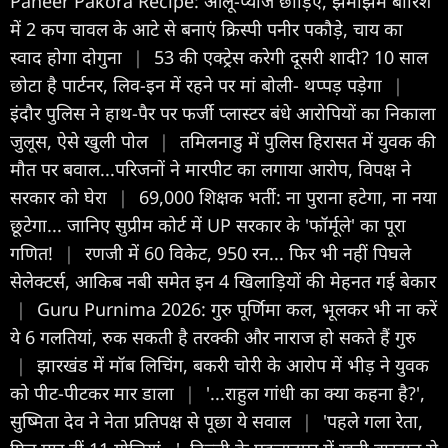
Paneer Pakora Recipe: आलू-प्याज छोड़िए, झमाझम बारिश
में 2 कप चावल के आटे से बनाएं क्रिस्पी पनीर पकौड़े, चाय का
स्वाद होगा दोगुना
|
53 की एक्ट्रेस करेगी दूसरी शादी? 10 साल
छोटा है पार्टनर, लिव-इन में रहने पर मां बोली- थप्पड़ पड़ेगा
|
इंदौर पुल‍िस ने हाथ-पैर पर फर्जी प्लास्टर बंधे आरोपियों का न‍िकाला
जुलूस, ऐसे खुली पोल
|
तमिलनाडु में पुलिस हिरासत में युवक की
मौत पर बवाल...परिजनों ने मारपीट का लगाया आरोप, विपक्ष ने
सरकार को घेरा
|
69,000 शिक्षक भर्ती: ना पुराना हटेगा, ना नया
छूटेगा... जानिए सुप्रीम कोर्ट में UP सरकार के 'फॉर्मूले' का पूरा
गणित!
|
रणजी में 60 विकेट, 950 रन... फिर भी नहीं पिघले
सेलेक्टर्स, आकिब नबी समेत इन 4 खिलाड़ियों की मेहनत गई बेकार
|
Guru Purnima 2026: गुरु पूर्णिमा कल, भूलकर भी ना करें
ये 6 गलतियां, रुक सकती है तरक्की और नाराज हो सकते हैं गुरु
|
झारखंड में मॉब लिचिंग, बकरी चोरी के आरोप में भीड़ ने युवक
को पीट-पीटकर मार डाला
|
'...राहुल गांधी का क्या कहना है?',
सुष्मिता देव ने नेता प्रतिपक्ष से पूछा ये सवाल
|
'पहले गला रेता,