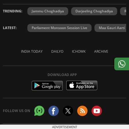
TRENDING:
Jammu Choghadiya
Darjeeling Choghadiya
Ra
LATEST:
Parliament Monsoon Session Live
Maa Gauri Aarti
INDIA TODAY
DAILYO
ICHOWK
ARCHIVE
DOWNLOAD APP
FOLLOW US ON
ADVERTISEMENT