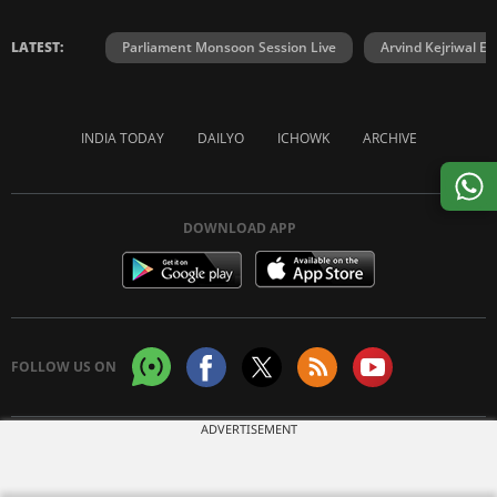
LATEST:
Parliament Monsoon Session Live
Arvind Kejriwal E2
INDIA TODAY
DAILYO
ICHOWK
ARCHIVE
DOWNLOAD APP
FOLLOW US ON
ADVERTISEMENT
Copyright © 2026 Living Media India Limited. For reprint rights:
Syndications
Today