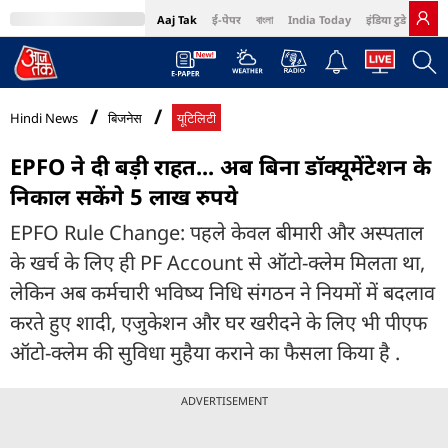
Aaj Tak
ई-पेपर
বাংলা
India Today
इंडिया टुडे हिंदी
MumbaiTak
BT Bazaar
Cosmopolitan
Harper's Bazaar
Northeast
Bri
Hindi News
बिजनेस
यूटिलिटी
EPFO ने दी बड़ी राहत... अब बिना डॉक्यूमेंटेशन के
निकाल सकेंगे 5 लाख रुपये
EPFO Rule Change: पहले केवल बीमारी और अस्पताल
के खर्च के लिए ही PF Account से ऑटो-क्लेम मिलता था,
लेकिन अब कर्मचारी भविष्य निधि संगठन ने नियमों में बदलाव
करते हुए शादी, एजुकेशन और घर खरीदने के लिए भी पीएफ
ऑटो-क्लेम की सुविधा मुहैया कराने का फैसला किया है .
ADVERTISEMENT