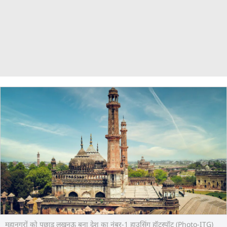
महानगरों को पछाड़ लखनऊ बना देश का नंबर-1 हाउसिंग हॉटस्पॉट (Photo-ITG)