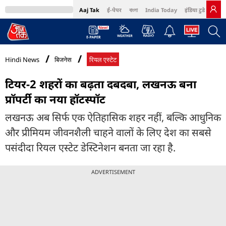
Aaj Tak
ई-पेपर
বাংলা
India Today
इंडिया टुडे हिंदी
MumbaiTak
BT Bazaar
Cosmopolitan
Harper's Bazaar
Northeast
Bri
Hindi News
बिजनेस
रियल एस्टेट
टियर-2 शहरों का बढ़ता दबदबा, लखनऊ बना
प्रॉपर्टी का नया हॉटस्पॉट
लखनऊ अब सिर्फ एक ऐतिहासिक शहर नहीं, बल्कि आधुनिक
और प्रीमियम जीवनशैली चाहने वालों के लिए देश का सबसे
पसंदीदा रियल एस्टेट डेस्टिनेशन बनता जा रहा है.
ADVERTISEMENT