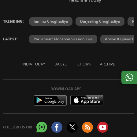
TRENDING:
Jammu Choghadiya
Darjeeling Choghadiya
Ra
LATEST:
Parliament Monsoon Session Live
Arvind Kejriwal E2
INDIA TODAY
DAILYO
ICHOWK
ARCHIVE
DOWNLOAD APP
FOLLOW US ON