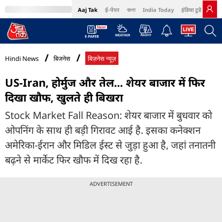
Aaj Tak
ई-पेपर
বাংলা
India Today
इंडिया टुडे हिंदी
MumbaiTak
BT Bazaar
Cosmopolitan
Harper's Bazaar
Northeast
Bri
Hindi News
बिजनेस
बिज़नेस न्यूज़
US-Iran, होर्मुज और तेल... शेयर बाजार में फिर
दिखा खौफ, खुलते ही बिखरा
Stock Market Fall Reason: शेयर बाजार में बुधवार को
ओपनिंग के साथ ही बड़ी गिरावट आई है. इसका कनेक्शन
अमेरिका-ईरान और मिडिल ईस्ट से जुड़ा हुआ है, जहां तनातनी
बढ़ने से मार्केट फिर खौफ में दिख रहा है.
ADVERTISEMENT