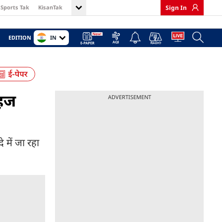
Sports Tak
KisanTak
Sign In
IN
EDITION
महज
ADVERTISEMENT
में जा रहा