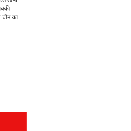
िक्की
र चीन का