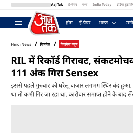
Aaj Tak
ई-पेपर
বাংলা
India Today
इंडिया टुडे हिं
MumbaiTak
BT Bazaar
Cosmopolitan
Harper's Bazaar
Northea
होम
ई-पेपर
भारत
मनो
Hindi News
बिजनेस
बिज़नेस न्यूज़
RIL में रिकॉर्ड गिरावट, संकटमो
111 अंक गिरा Sensex
इससे पहले गुरुवार को घरेलू बाजार लगभग स्थिर बंद हुआ
था तो कभी गिर जा रहा था. कारोबार समाप्त होने के बाद सेंसे