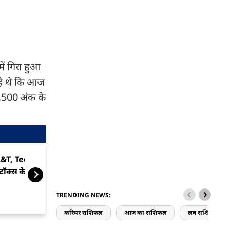
ें गिरा हुआ
रहे थे कि आज
2,500 अंक के
L&T, Tech Mahindra समेत IT
गिरते बाजार में R
्टॉक्स के दम पर चढ़ा बाजार
की सलाह, 3400
सकता है स्टॉक
TRENDING NEWS:
करियर राशिफल
आज का राशिफल
लव राशिफल