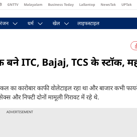
दी
GNTTV
Malayalam
Business Today
Lallantop
NewsTak
UPTak
st
Brides Today
Reader’s Digest
Astro Tak
रंजन
धर्म
खेल
लाइफस्टाइल
चक बने ITC, Bajaj, TCS के स्टॉक, 
. कल का कारोबार काफी वोलेटाइल रहा था और बाजार कभी फायदे 
क्स और निफ्टी दोनों मामूली गिरावट में रहे थे.
ADVERTISEMENT