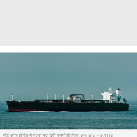
स्‍ट्रेट ऑफ होर्मुज से गुजरा नंदा देवी एलपीजी टैंकर. (Photo: File/ITG)