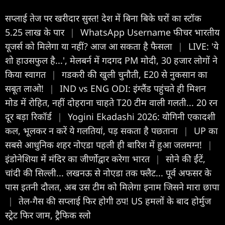
सप्लाई तेज पर खरीदार सुस्त! देश में बिना बिके घरों का स्टॉक
5.25 लाख के पार
|
WhatsApp Username फीचर भारतीय
यूजर्स को मिलेगा या नहीं? आज आ सकता है फैसला
|
LIVE: 'ये
शो हाउसफुल है...', मेलबर्न में गदगद PM मोदी, 30 हजार लोगों ने
किया स्वागत
|
गडकरी की खुली चुनौती, E20 से नुकसान का
सबूत लाओ!
|
IND vs ENG ODI: इंग्लैंड पहुंचते ही मिशन
मोड में रोहित, नहीं दोहराना चाहते T20 टीम वाली गलती... 20 रन
दूर बड़ा रिकॉर्ड
|
Yogini Ekadashi 2026: योगिनी एकादशी
कल, भूलकर न करें ये गलतियां, पड़ सकता है पछताना
|
UP का
सबसे आधुनिक शहर नोएडा पहली ही बारिश में हुआ जलमग्न!
|
इंडोनेशिया में मंदिर का जीर्णोद्वार करेगा भारत
|
सोने की ईंटें,
चांदी की सिल्ली... लखनऊ से नोएडा तक फ्लैट... पूर्व अफसर के
पास इतनी दौलत, अब उस टीम को मिलेगा इनाम जिसने मारा छापा
|
तेल-गैस की सप्लाई फिर होगी ठप! US हमलों के बाद होर्मुज
स्ट्रेट फिर जाम, ट्रैफिक स्लो