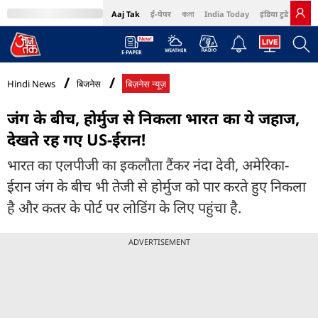
Aaj Tak
ई-पेपर
বাংলা
India Today
इंडिया टुडे हिंदी
MumbaiTak
BT Bazaar
Cosmopolitan
Harper's Bazaar
Northeast
Bri
Hindi News
बिजनेस
बिज़नेस न्यूज़
जंग के बीच, होर्मुज से निकला भारत का ये जहाज,
देखते रह गए US-ईरान!
भारत का एलपीजी का इकलौता टैंकर नंदा देवी, अमेरिका-
ईरान जंग के बीच भी तेजी से होर्मुज को पार करते हुए निकला
है और कतर के पोर्ट पर लोडिंग के लिए पहुंचा है.
ADVERTISEMENT