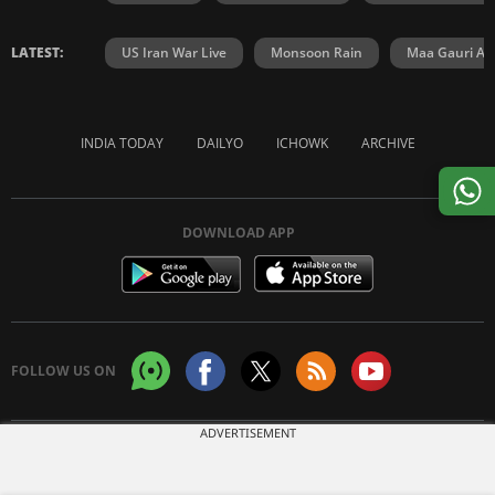
LATEST:
US Iran War Live
Monsoon Rain
Maa Gauri Aar
INDIA TODAY
DAILYO
ICHOWK
ARCHIVE
DOWNLOAD APP
FOLLOW US ON
ADVERTISEMENT
Copyright © 2026 Living Media India Limited. For reprint rights:
Syndications
Today