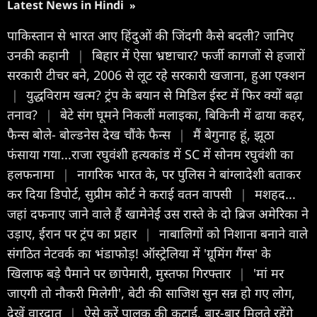
Latest News in Hindi
»
पाकिस्तान से भारत आए हिंदुओं की जिंदगी कैसे बदली? जानिए
उनकी कहानी
|
बिहार में ऐसा भ्रष्टाचार? फर्जी कागजों से हजारों
सरकारी टीचर बने, 2006 से लूट रहे सरकारी खजाना, हुआ एक्शन
|
युद्धविराम खत्म? ट्रंप के बयान से मिडिल ईस्ट में फिर क्यों बढ़ा
तनाव?
|
बेटे संग घूमने निकलीं मलाइका, बिकिनी में ढाया कहर,
फैन्स बोले- बोल्डनेस देख चौंके फैन्स
|
मैं बेगुनाह हूं, झूठा
फंसाया गया...राजा रघुवंशी हत्यकांड में SC में सोनम रघुवंशी का
हलफनामा
|
नागरिक भारत के, पर पुलिस ने बांग्लादेशी बताकर
कर दिया डिपोर्ट, सुप्रीम कोर्ट ने कराई वतन वापसी
|
मशहद...
जहां दफनाए जाने वाले हैं खामेनेई उस रास्ते के दो ब्रिज अमेरिका ने
उड़ाए, ईरान पर ट्रंप का प्रहार
|
नाबालिगों को निशाना बनाने वाले
संगठित नेटवर्क का भंडाफोड़! ऑस्ट्रेलिया में 'ग्रूमिंग गैंग्स' के
खिलाफ बड़े पैमाने पर छापेमारी, मुस्तफा गिरफ्तार
|
'मां मर
जाएगी तो नौकरी मिलेगी', बेटी की साजिश सुन सन्न हो गए लोग,
देखें वारदात
|
ऐसे करें पालक की कटाई, बार-बार मिलते रहेंगे