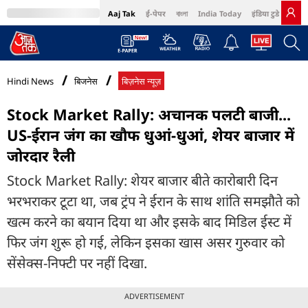
Aaj Tak
ई-पेपर
বাংলা
India Today
इंडिया टुडे हिंदी
MumbaiTak
BT Bazaar
Cosmopolitan
Harper's Bazaar
Northeast
Bri
Hindi News
बिजनेस
बिज़नेस न्यूज़
Stock Market Rally: अचानक पलटी बाजी...
US-ईरान जंग का खौफ धुआं-धुआं, शेयर बाजार में
जोरदार रैली
Stock Market Rally: शेयर बाजार बीते कारोबारी दिन
भरभराकर टूटा था, जब ट्रंप ने ईरान के साथ शांति समझौते को
खत्म करने का बयान दिया था और इसके बाद मिडिल ईस्ट में
फिर जंग शुरू हो गई, लेकिन इसका खास असर गुरुवार को
सेंसेक्स-निफ्टी पर नहीं दिखा.
ADVERTISEMENT