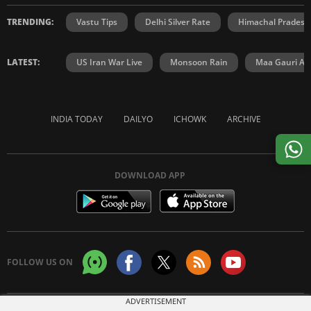
TRENDING:
Vastu Tips
Delhi Silver Rate
Himachal Prades
LATEST:
US Iran War Live
Monsoon Rain
Maa Gauri Aar
INDIA TODAY
DAILYO
ICHOWK
ARCHIVE
DOWNLOAD APP
FOLLOW US ON
ADVERTISEMENT
Copyright © 2026 Living Media India Limited. For reprint rights:
Syndications