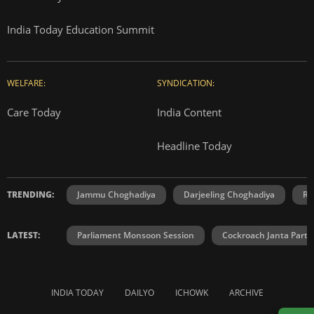
India Today Education Summit
WELFARE:
SYNDICATION:
Care Today
India Content
Headline Today
TRENDING:
Jammu Choghadiya
Darjeeling Choghadiya
Ra
LATEST:
Parliament Monsoon Session
Cockroach Janta Party
INDIA TODAY
DAILYO
ICHOWK
ARCHIVE