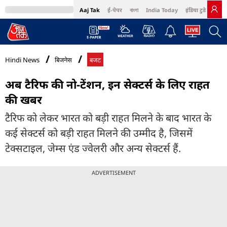
Aaj Tak
ई-पेपर
বাংলা
India Today
इंडिया टुडे हिंदी
MumbaiTak
BT Bazaar
Cosmopolitan
Harper's Bazaar
Northeast
Bri
Hindi News
बिजनेस
बजट
अब टैरिफ की नो-टेंशन, इन सेक्‍टर्स के लिए राहत
की खबर
टैरिफ को लेकर भारत को बड़ी राहत मिलने के बाद भारत के
कई सेक्‍टर्स को बड़ी राहत मिलने की उम्‍मीद है, जिसमें
टेक्‍सटाइल, जेम्‍स एंड ज्‍वेलरी और अन्‍य सेक्‍टर्स हैं.
ADVERTISEMENT