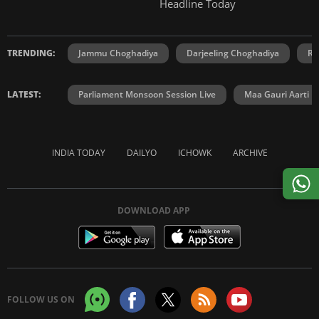
Headline Today
TRENDING:
Jammu Choghadiya
Darjeeling Choghadiya
Ra
LATEST:
Parliament Monsoon Session Live
Maa Gauri Aarti
INDIA TODAY
DAILYO
ICHOWK
ARCHIVE
DOWNLOAD APP
FOLLOW US ON