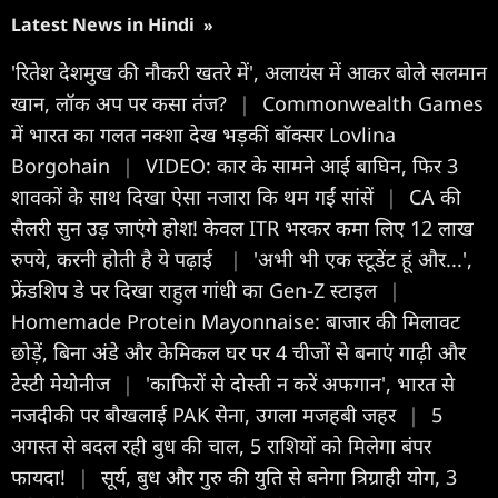
Latest News in Hindi
»
'रितेश देशमुख की नौकरी खतरे में', अलायंस में आकर बोले सलमान
खान, लॉक अप पर कसा तंज?
|
Commonwealth Games
में भारत का गलत नक्शा देख भड़कीं बॉक्सर Lovlina
Borgohain
|
VIDEO: कार के सामने आई बाघिन, फिर 3
शावकों के साथ दिखा ऐसा नजारा कि थम गईं सांसें
|
CA की
सैलरी सुन उड़ जाएंगे होश! केवल ITR भरकर कमा लिए 12 लाख
रुपये, करनी होती है ये पढ़ाई
|
'अभी भी एक स्टूडेंट हूं और...',
फ्रेंडशिप डे पर दिखा राहुल गांधी का Gen-Z स्टाइल
|
Homemade Protein Mayonnaise: बाजार की मिलावट
छोड़ें, बिना अंडे और केमिकल घर पर 4 चीजों से बनाएं गाढ़ी और
टेस्टी मेयोनीज
|
'काफिरों से दोस्ती न करें अफगान', भारत से
नजदीकी पर बौखलाई PAK सेना, उगला मजहबी जहर
|
5
अगस्त से बदल रही बुध की चाल, 5 राशियों को मिलेगा बंपर
फायदा!
|
सूर्य, बुध और गुरु की युति से बनेगा त्रिग्राही योग, 3