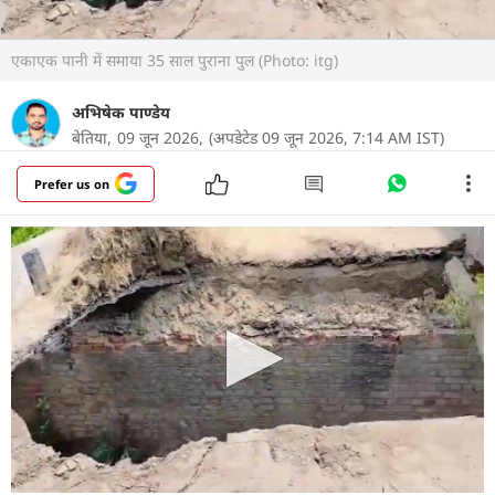
एकाएक पानी में समाया 35 साल पुराना पुल (Photo: itg)
अभिषेक पाण्डेय
बेतिया,
09 जून 2026,
(अपडेटेड 09 जून 2026, 7:14 AM IST)
Prefer us on
बिहार में बेतिया के मझौलिया प्रखंड स्थित लालसरैया में धनौती
नदी पर बना 35 साल पुराना गोडा पुल सोमवार को अचानक
ध्वस्त हो गया. पुल का करीब 10 फीट हिस्सा टूटकर नदी में
समा गया, जिससे बखरिया चौक एनएच-727 से लालसरैया
होते हुए करमवा एवं पूर्वी चंपारण को जोड़ने वाला महत्वपूर्ण
मार्ग पूरी तरह बाधित हो गया. घटना के बाद क्षेत्र में अफरा-
तफरी का माहौल है और ग्रामीणों में प्रशासन के प्रति नाराजगी
देखी जा रही है.