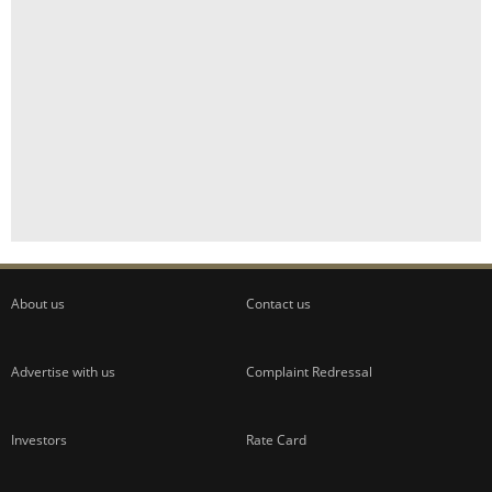
About us
Contact us
Advertise with us
Complaint Redressal
Investors
Rate Card