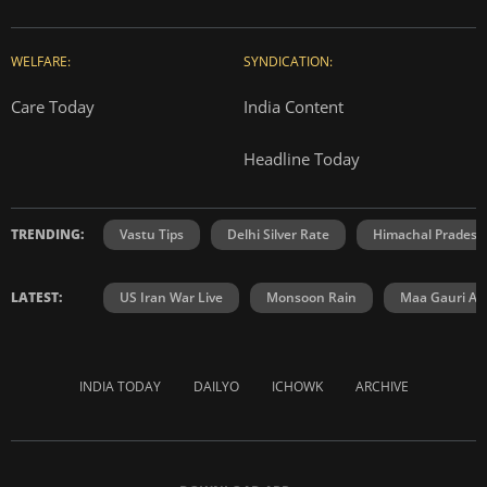
WELFARE:
SYNDICATION:
Care Today
India Content
Headline Today
TRENDING:
Vastu Tips
Delhi Silver Rate
Himachal Prades
LATEST:
US Iran War Live
Monsoon Rain
Maa Gauri Aar
INDIA TODAY
DAILYO
ICHOWK
ARCHIVE