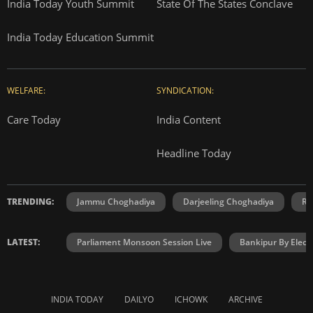
India Today Youth Summit
State Of The States Conclave
India Today Education Summit
WELFARE:
SYNDICATION:
Care Today
India Content
Headline Today
TRENDING:
Jammu Choghadiya
Darjeeling Choghadiya
Ra
LATEST:
Parliament Monsoon Session Live
Bankipur By Elect
INDIA TODAY
DAILYO
ICHOWK
ARCHIVE