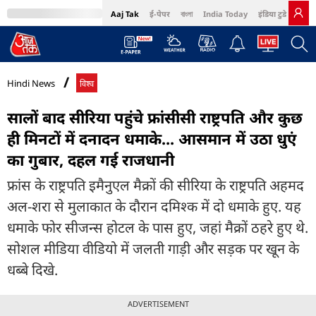
Aaj Tak
ई-पेपर
বাংলা
India Today
इंडिया टुडे हिंदी
MumbaiTak
BT Bazaar
Cosmopolitan
Harper's Bazaar
Northeast
Bri
Hindi News
विश्व
सालों बाद सीरिया पहुंचे फ्रांसीसी राष्ट्रपति और कुछ
ही मिनटों में दनादन धमाके... आसमान में उठा धुएं
का गुबार, दहल गई राजधानी
फ्रांस के राष्ट्रपति इमैनुएल मैक्रों की सीरिया के राष्ट्रपति अहमद
अल-शरा से मुलाकात के दौरान दमिश्क में दो धमाके हुए. यह
धमाके फोर सीजन्स होटल के पास हुए, जहां मैक्रों ठहरे हुए थे.
सोशल मीडिया वीडियो में जलती गाड़ी और सड़क पर खून के
धब्बे दिखे.
ADVERTISEMENT