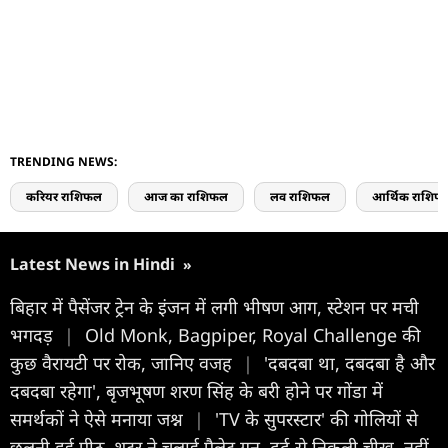
TRENDING NEWS:
करियर राशिफल
आज का राशिफल
लव राशिफल
आर्थिक राशिफ
Latest News in Hindi
»
बिहार में पैसेंजर ट्रेन के इंजन में लगी भीषण आग, स्टेशन पर मची
भगदड़
|
Old Monk, Bagpiper, Royal Challenge की
कुछ वैरायटी पर रोक, जानिए वजह
|
'दबदबा था, दबदबा है और
दबदबा रहेगा', बृजभूषण शरण सिंह के बरी होने पर गोंडा में
समर्थकों ने ऐसे मनाया जश्न
|
'TV के सुपरस्टार' की गोलियों से
छलनी हुई पीठ, शूटर ने चलाई पैलेट गन, दर्द से निकली चीख, नहीं