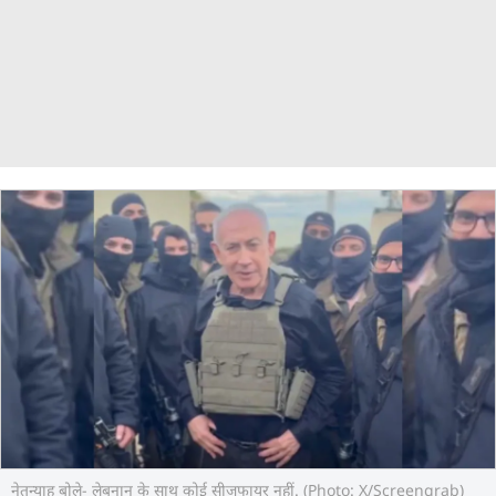
नेतन्याहू बोले- लेबनान के साथ कोई सीजफायर नहीं. (Photo: X/Screengrab)