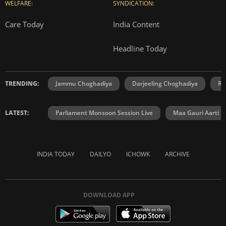
WELFARE:
SYNDICATION:
Care Today
India Content
Headline Today
TRENDING:
Jammu Choghadiya
Darjeeling Choghadiya
Ra
LATEST:
Parliament Monsoon Session Live
Maa Gauri Aarti
INDIA TODAY
DAILYO
ICHOWK
ARCHIVE
DOWNLOAD APP