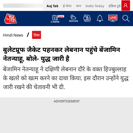
Aaj Tak
ई-पेपर
বাংলা
India Today
इंडिया टुडे हिंदी
MumbaiTak
BT Bazaar
Cosmopolitan
Harper's Bazaar
Northeast
Bri
Hindi News
विश्व
बुलेटप्रूफ जैकेट पहनकर लेबनान पहुंचे बेंजामिन
नेतन्याहू, बोले- युद्ध जारी है
बेंजामिन नेतन्याहू ने दक्षिणी लेबनान दौरे के वक्त हिज्बुल्लाह
के खतरे को खत्म करने का दावा किया. इस दौरान उन्होंने युद्ध
जारी रखने की चेतावनी भी दी.
ADVERTISEMENT