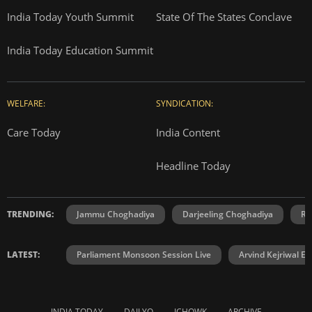
India Today Youth Summit
State Of The States Conclave
India Today Education Summit
WELFARE:
SYNDICATION:
Care Today
India Content
Headline Today
TRENDING:
Jammu Choghadiya
Darjeeling Choghadiya
Ra
LATEST:
Parliament Monsoon Session Live
Arvind Kejriwal E2
INDIA TODAY
DAILYO
ICHOWK
ARCHIVE