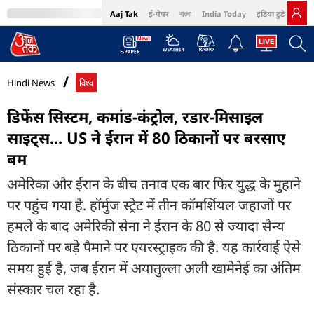
Aaj Tak
ई-पेपर
বাংলা
India Today
इंडिया टुडे हिंदी
MumbaiTak
BT Bazaar
Cosmopolitan
Harper's Bazaar
Northeast
Bri
Hindi News
विश्व
डिफेंस सिस्टम, कमांड-कंट्रोल, रडार-मिसाइल
साइट्स... US ने ईरान में 80 ठिकानों पर बरसाए
बम
अमेरिका और ईरान के बीच तनाव एक बार फिर युद्ध के मुहाने
पर पहुंच गया है. हॉर्मुज स्ट्रेट में तीन कॉमर्शियल जहाजों पर
हमले के बाद अमेरिकी सेना ने ईरान के 80 से ज्यादा सैन्य
ठिकानों पर बड़े पैमाने पर एयरस्ट्राइक की है. यह कार्रवाई ऐसे
समय हुई है, जब ईरान में अयातुल्ला अली खामेनेई का अंतिम
संस्कार चल रहा है.