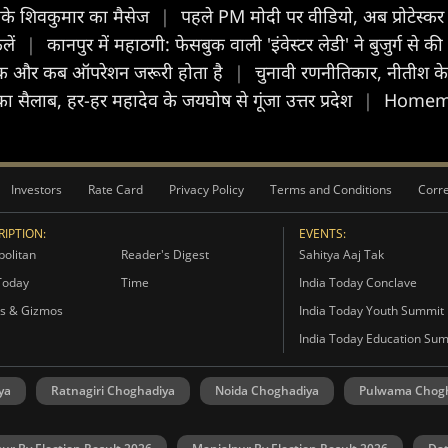
ो डीके शिवकुमार का मैसेज
|
पहले PM मोदी पर वीडियो, अब प्रोटेस्कर 
लें
|
कानपुर में महाठगी: फेसबुक वाली 'इंवेस्टर लेडी' ने बुजुर्ग स
से ठीक और कब ऑपरेशन जरूरी होता है
|
चुनावी रणनीतिकार, नीतीश 
ा सैलाब, हर-हर महादेव के जयघोष से गूंजा उत्तर प्रदेश
|
Homemade
Investors
Rate Card
Privacy Policy
Terms and Conditions
Corre
IPTION:
EVENTS:
olitan
Reader's Digest
Sahitya Aaj Tak
Today
Time
India Today Conclave
s & Gizmos
India Today Youth Summit
India Today Education Su
ya
Ratnagiri Choghadiya
Noida Choghadiya
Pulwama Chog