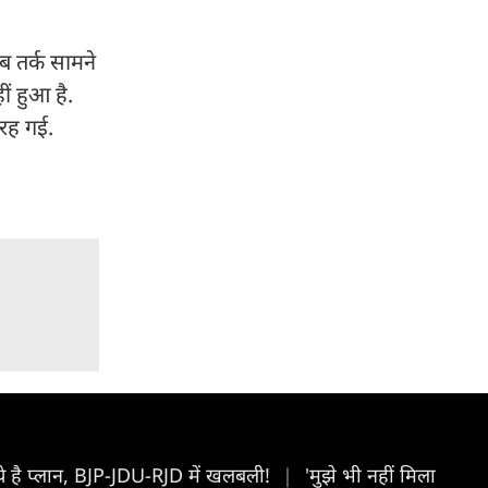
ब तर्क सामने
ीं हुआ है.
 रह गई.
ा ये है प्लान, BJP-JDU-RJD में खलबली!
|
'मुझे भी नहीं मिला