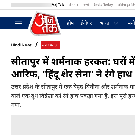
Aaj Tak
ई-पेपर
বাংলা
India Today
इंडिया टुडे हिं
MumbaiTak
BT Bazaar
Cosmopolitan
Harper's Bazaar
Northea
होम
ई-पेपर
भारत
मनो
Hindi News
उत्तर प्रदेश
सीतापुर में शर्मनाक हरकत: घरों मे
आरिफ, 'हिंदू शेर सेना' ने रंगे हा
उत्तर प्रदेश के सीतापुर में एक बेहद घिनौना और शर्मनाक माम
वाले एक दूध विक्रेता को रंगे हाथ पकड़ा गया है. इस पूरी 
गया.