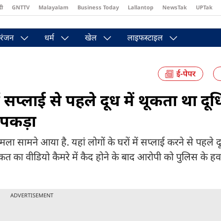
दी
GNTTV
Malayalam
Business Today
Lallantop
NewsTak
UPTak
st
Brides Today
Reader’s Digest
Astro Tak
Pakwan Gali
रंजन
धर्म
खेल
लाइफस्टाइल
ं सप्लाई से पहले दूध में थूकता था दू
थ पकड़ा
ला सामने आया है. यहां लोगों के घरों में सप्लाई करने से पहले दू
हरकत का वीडियो कैमरे में कैद होने के बाद आरोपी को पुलिस के ह
ADVERTISEMENT