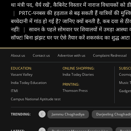
था मंत्री पद, धैर्य रखें', कैबिनेट विस्तार में नाराज विधायकों क
|
PRTC-पनबस की हड़ताल से बढ़ सकती हैं यात्रियों की मुश्कि
बच्चेदानी में गांठ हो गई है? जानिए क्यों बनती है, कब दवा 
नहीं!
|
सावन के पहले सोमवार पर शिवालयों में उमड़ा आस्था क
सॉफ्ट! बिना झंझट घर पर ऐसे तैयार करें शकरकंद का शुद्ध आटा
About us
Contact us
Advertise with us
Complaint Redressal
EDUCATION:
ONLINE SHOPPING:
SUBSCR
Vasant Valley
India Today Diaries
Cosmop
India Today Education
Music 
PRINTING:
Thomson Press
ITMI
Gadget
Campus National Aptitude test
TRENDING:
Jammu Choghadiya
Darjeeling Choghadi