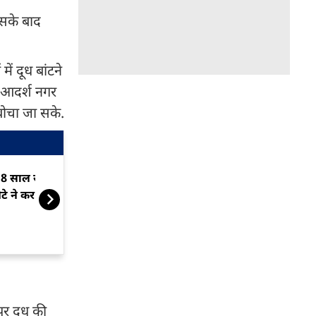
िसके बाद
ें दूध बांटने
 आदर्श नगर
बोचा जा सके.
8 साल से झांसे में थी मां...इसलिए
आकाशीय बिजली ग
ेटे ने कर दिया तांत्रिक का मर्डर
की मौत
पर दूध की