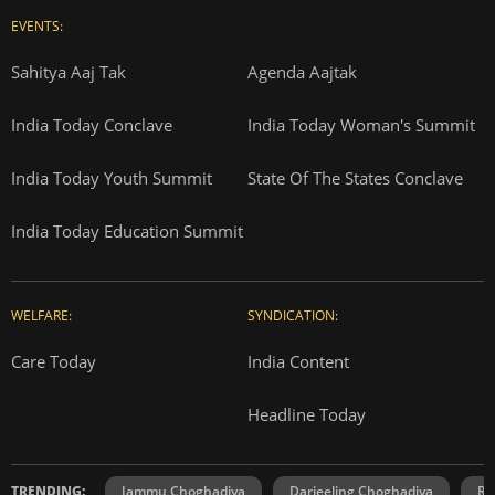
EVENTS:
Sahitya Aaj Tak
Agenda Aajtak
India Today Conclave
India Today Woman's Summit
India Today Youth Summit
State Of The States Conclave
India Today Education Summit
WELFARE:
SYNDICATION:
Care Today
India Content
Headline Today
TRENDING:
Jammu Choghadiya
Darjeeling Choghadiya
Ra