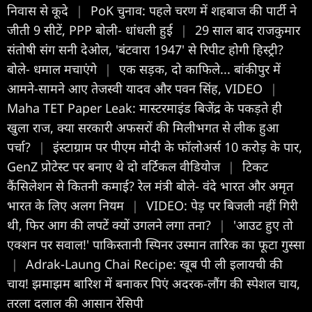
निवास से कूदे
|
PoK चुनाव: पहले चरण में शहबाज की पार्टी ने
जीती 9 सीटें, PPP बोली- धांधली हुई
|
29 साल बाद राजकुमार
संतोषी संग सनी देओल, 'बंटवारा 1947' से रिपीट होगी हिस्ट्री?
बोले- धमाल मचाएंगे
|
एक सड़क, दो काफिले... बांकीपुर में
आमने-सामने आए तेजस्वी यादव और पवन सिंह, VIDEO
|
Maha TET Paper Leak: मास्टरमाइंड बिजेंद्र के पकड़ते ही
खुला राज, क्या सरकारी अफसरों की मिलीभगत से लीक हुआ
पर्चा?
|
इंस्टाग्राम पर पीएम मोदी के फॉलोअर्स 10 करोड़ के पार,
GenZ प्रोटेस्ट पर बनाए थे दो वर्टिकल वीडियोज
|
टिकट
कैंसिलेशन से कितनी कमाई? रेल मंत्री बोले- वंदे भारत और अमृत
भारत के लिए अलग नियम
|
VIDEO: पेड़ पर बिजली नहीं गिरी
थी, फिर आग की लपटें क्यों उगलने लगा तना?
|
'आउट हुए तो
एक्शन पर सवाल!' पाकिस्तानी स्पिनर उस्मान तारिक का फूटा गुस्सा
|
Adrak-Laung Chai Recipe: खूब पी ली इलायची की
चाय! झमाझम बारिश में बनाकर पिएं अदरक-लौंग की स्पेशल चाय,
तरला दलाल की आसान रेसिपी