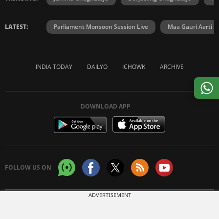
LATEST:
Parliament Monsoon Session Live
Maa Gauri Aarti
INDIA TODAY
DAILYO
ICHOWK
ARCHIVE
DOWNLOAD APP
FOLLOW US ON
ADVERTISEMENT
Copyright © 2026 Living Media India Limited. For reprint rights:
Syndications
Today