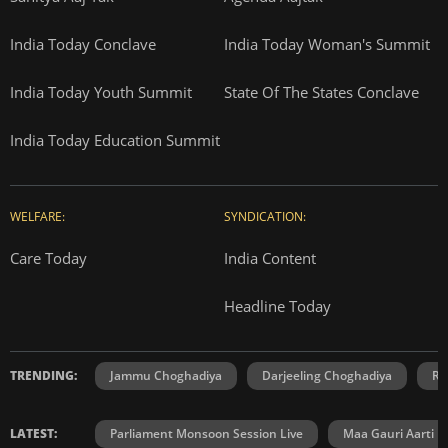
India Today Conclave
India Today Woman's Summit
India Today Youth Summit
State Of The States Conclave
India Today Education Summit
WELFARE:
SYNDICATION:
Care Today
India Content
Headline Today
TRENDING:
Jammu Choghadiya
Darjeeling Choghadiya
Ra
LATEST:
Parliament Monsoon Session Live
Maa Gauri Aarti