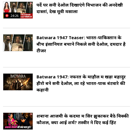
उन्होंने मुंबई के सेंट जेवियर्स कॉलेज से मनोविज्ञान में
पर्दे पर सनी देओल दिखाएंगे विभाजन की अनदेखी
दास्तां, देखें मूवी मसाला
स्नातक की डिग्री पूरी की, और इसके बाद फिल्म एंड
24:26
टेलीविजन इंस्टीट्यूट ऑफ इंडिया (FTII), पुणे में अभिनय
का कोर्स किया. उन्होंने कवि और पटकथा लेखक जावेद
Batwara 1947 Teaser: भारत-पाकिस्तान के
बीच इंसानियत बचाने निकले सनी देओल, दमदार है
अख्तर से शादी की है (Shabana Azmi Education).
टीजर
Batwara 1947: नफरत के माहौल में खड़ा बहादुर
हीरो बने सनी देओल, ला रहे भारत-पाक बंटवारे की
कहानी
शबाना आजमी के कदमों में सिर झुकाकर बैठे विक्की
कौशल, क्यों आई शर्म? तस्वीर ने दिए कई ह‍िंट