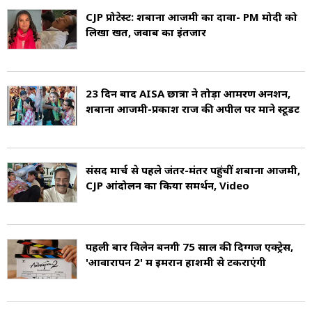
दोनों में 120 से अधिक हिंदी फिल्मों में दिखाई दी हैं.
CJP प्रोटेस्ट: शबाना आजमी का दावा- PM मोदी को
लिखा खत, जवाब का इंतजार
अंकुर, अर्थ, खंडर, पार, गॉडमदर, मासूम, अवतार उनकी
प्रमुख फिल्में हैं. (Shabana Azmi Hit Movies).
23 दिन बाद AISA छात्रों ने तोड़ा आमरण अनशन,
उनका जन्म 18 सितंबर 1950 को हैदराबाद
शबाना आजमी-प्रकाश राज की अपील पर माने स्टूडेंट
(Hyderabad) में हुआ था (Shabana Azmi Age).
वो एक शिया परिवार से ताल्लुक रखती है. शबाना, कवि
संसद मार्च से पहले जंतर-मंतर पहुंचीं शबाना आजमी,
कैफी आजमी (Kaifi Azmi) और मंच अभिनेत्री शौकत
CJP आंदोलन का किया समर्थन, Video
आजमी (Shaukat Azmi) की बेटी है (Shabana
Azmi Parents). उनके माता-पिता उन्हें मुन्नी कहकर
पहली बार विलेन बनेंगी 75 साल की दिग्गज एक्ट्रेस,
बुलाते थे.
'आवारापन 2' में इमरान हाशमी से टकराएंगी
शबना आज़मी ने क्वीन मैरी स्कूल, मुंबई से पढ़ाई की.