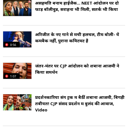
आज़मी के जीवन और कार्यों की सराहना करते हुए, भारत
असहमति बनाम हाईजैक... NEET आंदोलन पर दो
फाड़ बॉलीवुड, सराहना भी मिली, सतर्क भी किया
के राष्ट्रपति ने उन्हें राज्यसभा की मनोनीत सदस्यता प्रदान
की है (Shabana Azmi, MP).
अरिजीत के नए गाने से मची हलचल, टीम बोली- ये
2019 के भारतीय आम चुनाव में, शबाना आज़मी ने
कमबैक नहीं, पुराना कमिटमेंट है
0:56
कन्हैया कुमार के लिए सक्रिय रूप से प्रचार किया था.
कन्हैया, भारतीय कम्युनिस्ट पार्टी (CPI) के टिकट पर
जंतर-मंतर पर CJP आंदोलन को शबाना आजमी ने
बिहार के बेगूसराय से चुनाव लड़े थे (Shabana Azmi
किया समर्थन
1:07
Supports Kanhaiya Kumar).
शबाना आज़मी ने 1974 में अपने फिल्मी करियर की
प्रदर्शनकारियों संग ट्रक में बैठीं शबाना आजमी, बिगड़ी
तबीयत! CJP संसद प्रदर्शन में बुलंद की आवाज,
शुरुआत की और जल्द ही समानांतर सिनेमा (Shabana
Video
Azmi in Parallel Cinema) की प्रमुख अभिनेत्रियों में
से एक बन गईं. आजमी तब से मुख्यधारा और स्वतंत्र सिनेमा