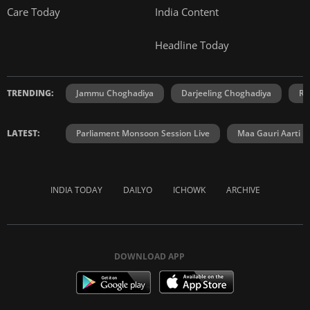
Care Today
India Content
Headline Today
TRENDING:
Jammu Choghadiya
Darjeeling Choghadiya
Ra
LATEST:
Parliament Monsoon Session Live
Maa Gauri Aarti
INDIA TODAY
DAILYO
ICHOWK
ARCHIVE
DOWNLOAD APP