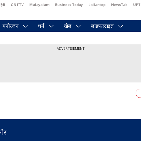
हिंदी
GNTTV
Malayalam
Business Today
Lallantop
NewsTak
UPT
east
Brides Today
Reader’s Digest
Astro Tak
Pakwan Gali
मनोरंजन
धर्म
खेल
लाइफस्टाइल
ADVERTISEMENT
ंगेर