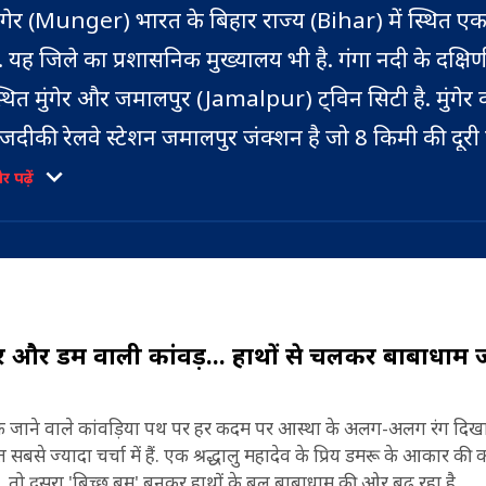
ुंगेर (Munger) भारत के बिहार राज्य (Bihar) में स्थित ए
ै. यह जिले का प्रशासनिक मुख्यालय भी है. गंगा नदी के दक्षि
्थित मुंगेर और जमालपुर (Jamalpur) ट्विन सिटी है. मुंगेर
जदीकी रेलवे स्टेशन जमालपुर जंक्शन है जो 8 किमी की दूरी 
िहार की राजधानी पटना (Patna) से 180 किमी पूर्व और प
 पढ़ें
ंगाल की राजधानी कोलकाता से 430 किमी दूर स्थित है. इस 
011 जनगणना के आंकड़ों के मुताबिक मुंगेर की जनसंख्या
्षेत्रफल 1,419 वर्ग किलोमीटर है (Munger Geographic
Munger Population) 13.68 लाख है और यहां प्रति वर्ग
rea)
िलोमीटर 964 लोग रहते हैं (Density). यहां का लिंग अनुप
atio) 876 है. इस जिले की 70.46 फीसदी जनसंख्या साक्षर ह
र डमरू वाली कांवड़... हाथों से चलकर बाबाधाम ज
ुरुष 77.74 फीसदी और महिलाओं की साक्षरता दर 62.08 फी
Munger Literacy).
तक जाने वाले कांवड़िया पथ पर हर कदम पर आस्था के अलग-अलग रंग दिखाई 
ुंगेर मुगल काल और ब्रिटिश राज के दौरान पूर्वी भारत और 
 सबसे ज्यादा चर्चा में हैं. एक श्रद्धालु महादेव के प्रिय डमरू के आकार की 
ंगाल के प्रमुख शहरों में से एक था. ब्रिटिश शासन के दौरान इ
, तो दूसरा 'बिच्छू बम' बनकर हाथों के बल बाबाधाम की ओर बढ़ रहा है.