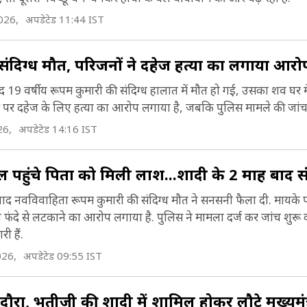
ुंगेर या मोंघीर या मुंघिर कहा जाता था. यह बिहार और पूर्वी भ
026,
अपडेटेड 11:44 IST
्रमुख राजनीतिक, सांस्कृतिक, शैक्षिक और वाणिज्यिक केंद्रों म
ी संदिग्ध मौत, परिजनों ने दहेज हत्या का लगाया आरो
ै. कहा जाता है कि मुंगेर को गुप्तों द्वारा स्थापित किया गया थ
समें एक किला है जिसमें मुस्लिम संत शाह मुशक नफा (1497)
 बाद 19 वर्षीय रूपम कुमारी की संदिग्ध हालात में मौत हो गई, उसका शव घर म
नपत्थर (सीता चरण), गोयनका शिवालय जिसे मिर्ची तालाब
्ष पर दहेज के लिए हत्या का आरोप लगाया है, जबकि पुलिस मामले की जांच
ै. 1763 में बंगाल के नवाब मीर कासिम ने मुंगेर को अपनी र
ाता है और मीर कासिम सुरंग मुंगेर के दार्शनिक स्थलों में से है
26,
अपडेटेड 14:16 IST
नाया और एक शस्त्रागार और कई महलों का निर्माण किया. 
Munger Tourist Place).
ें एक नगर पालिका का गठन किया गया था (Munger Hist
ल पहुंचे पिता को मिली लाश...शादी के 2 माह बाद स
ने बाद नवविवाहिता रूपम कुमारी की संदिग्ध मौत ने सनसनी फैला दी. मायके प
को फंदे से लटकाने का आरोप लगाया है. पुलिस ने मामला दर्ज कर जांच शुरू
ी हैं.
026,
अपडेटेड 09:55 IST
दौरा, भतीजी की शादी में शामिल होकर लौटे मुख्यमंत्