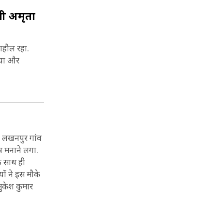
ाभी अमृता
माहौल रहा.
ताया और
ित लखनपुर गांव
्न मनाने लगा.
े साथ ही
ों ने इस मौके
ुकेश कुमार