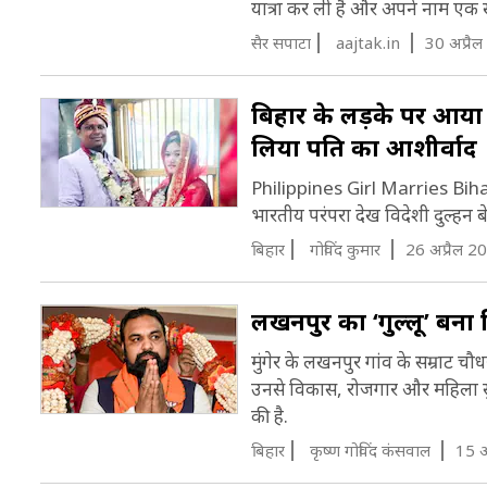
यात्रा कर ली है और अपने नाम एक ख
सैर सपाटा
aajtak.in
30 अप्रै
बिहार के लड़के पर आया 
लिया पति का आशीर्वाद
Philippines Girl Marries Bihar 
भारतीय परंपरा देख विदेशी दुल्हन बे
बिहार
गोविंद कुमार
26 अप्रैल 2
लखनपुर का ‘गुल्लू’ बना ब
मुंगेर के लखनपुर गांव के सम्राट चौध
उनसे विकास, रोजगार और महिला सुरक
की है.
बिहार
कृष्ण गोविंद कंसवाल
15 अ