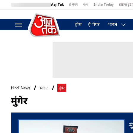
Aaj Tak
ई-पेपर
বাংলা
India Today
इंडिया टुडे 
MumbaiTak
BT Bazaar
Cosmopolitan
Harper's Bazaar
North
होम
ई-पेपर
भारत
Hindi News
Topic
मुंगेर
मुंगेर
मु