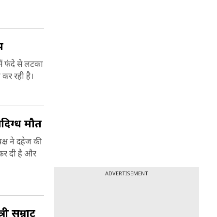
ारत के
ें से एक
प
ा और
 की कब्र
ें फंदे से लटका
 भी कहा
 कर रही है।
ाजधानी
यह 1864
ory).
ंदिग्ध मौत
क्ष ने दहेज की
 कर दी है और
ADVERTISEMENT
री सम्राट