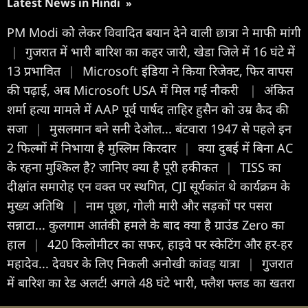
Latest News in Hindi
»
PM Modi को लेकर विवादित बयान देने वाली छात्रा ने माफी मांगी
|
गुजरात में भारी बारिश का कहर जारी, खेडा जिले में 16 घंटे में
13 प्रभावित
|
Microsoft इंडिया ने किया रिजेक्ट, फिर वापस
की पढ़ाई, अब Microsoft USA में मिल गई नौकरी
|
अंकित
शर्मा हत्या मामले में AAP पूर्व पार्षद ताहिर हुसैन को उम्र कैद की
सजा
|
मुसलमान बने सनी देओल... बंटवारा 1947 से पहले इन
2 फिल्मों में निभाया है मुस्लिम किरदार
|
क्या दुबई में बिना AC
के रहना मुश्किल है? जानिए क्या है पूरी हकीकत
|
TISS का
दीक्षांत समारोह एन वक्त पर स्थगित, CJI सूर्यकांत थे कार्यक्रम के
मुख्य अतिथि
|
नाम पूछा, गोली मारी और सड़कों पर पसरा
सन्नाटा... कुलगाम आतंकी हमले के बाद क्या है ग्राउंड Zero का
हाल
|
420 किलोमीटर का सफर, हाइवे पर स्केटिंग और हर-हर
महादेव... देवघर के लिए निकली अनोखी कांवड़ यात्रा
|
गुजरात
में बारिश का रेड अलर्ट! अगले 48 घंटे भारी, फ्लैश फ्लड का खतरा