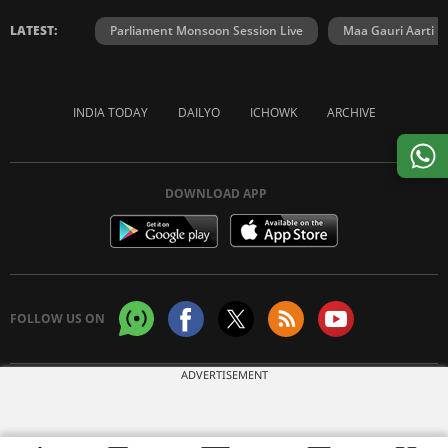
LATEST:
Parliament Monsoon Session Live
Maa Gauri Aarti
INDIA TODAY
DAILYO
ICHOWK
ARCHIVE
DOWNLOAD APP
FOLLOW US ON
ADVERTISEMENT
Copyright © 2026 Living Media India Limited. For reprint rights:
Syndications
Today