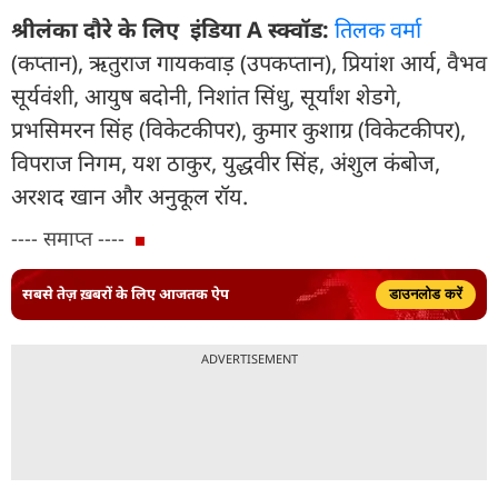
श्रीलंका दौरे के लिए इंडिया A स्क्वॉड:
तिलक वर्मा
(कप्तान), ऋतुराज गायकवाड़ (उपकप्तान), प्रियांश आर्य, वैभव
सूर्यवंशी, आयुष बदोनी, निशांत सिंधु, सूर्यांश शेडगे,
प्रभसिमरन सिंह (विकेटकीपर), कुमार कुशाग्र (विकेटकीपर),
विपराज निगम, यश ठाकुर, युद्धवीर सिंह, अंशुल कंबोज,
अरशद खान और अनुकूल रॉय.
---- समाप्त ----
सबसे तेज़ ख़बरों के लिए आजतक ऐप
डाउनलोड करें
ADVERTISEMENT