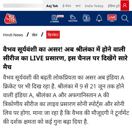
Aaj Tak
ई-पेपर
বাংলা
India Today
इंडिया टुडे हिंदी
MumbaiTak
BT Bazaar
Cosmopolitan
Harper's Bazaar
Northeast
Bri
Hindi News
खेल
क्रिकेट
वैभव सूर्यवंशी का असर! अब श्रीलंका में होने वाली
सीरीज का LIVE प्रसारण, इस चैनल पर द‍िखेंगे सारे
मैच
वैभव सूर्यवंशी की बढ़ती लोकप्रियता का असर अब इंड‍िया A
क्रिकेट पर भी द‍िख रहा है. श्रीलंका में 9 से 21 जून तक होने
वाली इंड‍िया A, श्रीलंका A और अफगानिस्तान A की
त्रिकोणीय सीरीज का लाइव प्रसारण सोनी स्पोर्ट्स और सोनी
ल‍िव पर होगा. माना जा रहा है कि वैभव की मौजूदगी ने टूर्नामेंट
की दर्शक क्षमता को कई गुना बढ़ा दिया है.