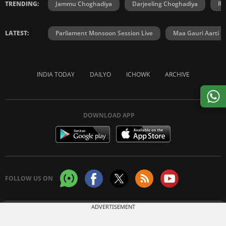
TRENDING:
Jammu Choghadiya
Darjeeling Choghadiya
Ra
LATEST:
Parliament Monsoon Session Live
Maa Gauri Aarti
INDIA TODAY
DAILYO
ICHOWK
ARCHIVE
DOWNLOAD APP
FOLLOW US ON
ADVERTISEMENT
Copyright © 2026 Living Media India Limited. For reprint rights:
Syndications
Today