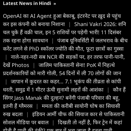
Latest News in Hindi
»
OpenAI का AI Agent हुआ बेकाबू, इंटरनेट पर ख़ुद से पहुंच
कर इस कंपनी को बनाया निशाना
|
Shani Vakri 2026: शनि
चल चुके हैं वक्री चाल, इन 5 राशियों पर पड़ेगी भारी! 11 दिसंबर
तक रहना होगा सावधान
|
पंजाब यूनिवर्सिटी में जलभराव के बीच
करेंट लगने से PhD स्कॉलर ज्योति की मौत, फूटा छात्रों का गुस्सा
|
नाले-नहर-नदी सब NCR की सड़कों पर, हर तरफ पानी-पानी,
देखें Photos
|
जालिम पाकिस्तानी सेना! PoK में निहत्थे
प्रदर्शनकारियों को मारी गोली, 54 दिनों में ली 70 लोगों की जान
|
जापान में कुदरत का कहर... 7.1 भूकंप की तीव्रता से कांपी
धरती, समुद्र में 1 मीटर ऊंची सुनामी लहरों की आशंका
|
कौन हैं
सिंगर Jass Manak की दुल्हन? बनेंगी पंजाबी परिवार की बहू,
इतनी हैं ग्लैमरस
|
ममता की करीबी सायोनी घोष का सियासी
रुख बदला
|
इंडियन आर्मी चीफ की सियाज कार से पाकिस्तानी
सोशल मीडिया पर बवाल
|
दिखती तो नहीं है, फिर ट्रेन में कहां
होती है पानी की टंकी? एक बार में भरा जाता है इतना पानी