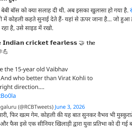
 ने बेबी बॉस को क्या सलाह दी थी. अब इसका खुलासा हो गया है.
में कोहली कहते सुनाई देते हैं- यहां से ऊपर जाना है... जो हुआ 
रहा है, उसे साइड में रखो.
𝗱𝗶𝗮𝗻 𝗰𝗿𝗶𝗰𝗸𝗲𝘁 𝗳𝗲𝗮𝗿𝗹𝗲𝘀𝘀 🤝 𝘁𝗵𝗲
 🫶💪
ce the 15-year old Vaibhav
 And who better than Virat Kohli to
 right direction.…
RBo0la
ngaluru (@RCBTweets)
June 3, 2026
 भारी, फिर खत्म गेम. कोहली की यह बात सुनकर वैभव भी मुस्कुर
 और फैस इसे एक सीनियर खिलाड़ी द्वारा युवा प्रतिभा को दी गई 