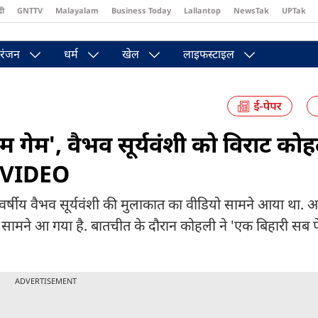
दी
GNTTV
Malayalam
Business Today
Lallantop
NewsTak
UPTak
st
Brides Today
Reader’s Digest
Astro Tak
Pakwan Gali
रंजन
धर्म
खेल
लाइफस्टाइल
गेम', वैभव सूर्यवंशी को व‍िराट कोह
L VIDEO
षीय वैभव सूर्यवंशी की मुलाकात का वीडियो सामने आया था. 
ियो सामने आ गया है. बातचीत के दौरान कोहली ने 'एक बिहारी सब प
ADVERTISEMENT