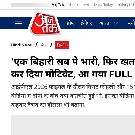
Aaj Tak
ई-पेपर
বাংলা
India Today
इंडिया टुडे हिं
MumbaiTak
BT Bazaar
Cosmopolitan
Harper's Bazaar
Northea
होम
ई-पेपर
भारत
मनो
Hindi News
खेल
क्रिकेट
'एक बिहारी सब पे भारी, फिर खतम 
कर द‍िया मोट‍िवेट, आ गया FUL
आईपीएल 2026 फाइनल के दौरान विराट कोहली और 15 वर्
वीड‍ियो में दोनों के बीच क्या बातचीत हुई थी, इसका वीड‍
कहकर वैभव का हौसला भी बढ़ाया.