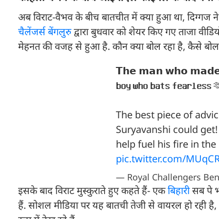
अब व‍िराट-वैभव के बीच बातचीत में क्या हुआ था, द‍िग्गज
चैलेंजर्स बेंगलुरु
द्वारा बुधवार को शेयर किए गए ताजा वीडियो 
मेहनत की वजह से हुआ है. कौन क्या बोल रहा है, कैसे बोल 
𝗧𝗵𝗲 𝗺𝗮𝗻 𝘄𝗵𝗼 𝗺𝗮𝗱𝗲 𝗜
𝗯𝗼𝘆 𝘄𝗵𝗼 𝗯𝗮𝘁𝘀 𝗳𝗲𝗮𝗿𝗹𝗲𝘀
The best piece of advi
Suryavanshi could get!
help fuel his fire in the
pic.twitter.com/MUqC
— Royal Challengers Be
इसके बाद विराट मुस्कुराते हुए कहते हैं- एक
बिहार
ी सब पे
हैं. सोशल मीडिया पर यह बातची तेजी से वायरल हो रही है,