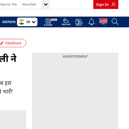
Sports Tak
KisanTak
Sign In
IN
EDITION
Feedback
ली ने
ADVERTISEMENT
अब इस
े भारी'