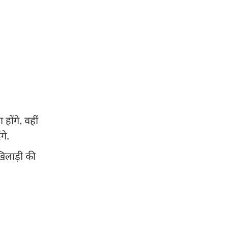
होंगे. वहीं
गे.
िलाड़ी की