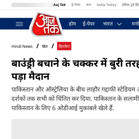
Aaj Tak
ई-पेपर
বাংলা
India Today
इंडिया टुडे हिं
MumbaiTak
BT Bazaar
Cosmopolitan
Harper's Bazaar
Northea
होम
ई-पेपर
भारत
मनो
Hindi News
खेल
क्रिकेट
बाउंड्री बचाने के चक्कर में बुरी
पड़ा मैदान
पाकिस्तान और ऑस्ट्रेलिया के बीच लाहौर गद्दाफी स्टेडिय
दर्शकों तक सभी को चिंतित कर दिया. पाकिस्तान के सला
पाकिस्तान के लिए 6 ओडीआई मुकाबले खेले हैं.