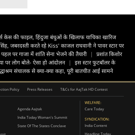
र्स केस की फाइल, हिंदुजा बंधुओं के खिलाफ याचिका खारिज
 सिंह, जबरदस्ती करते रहे Kiss' काजल राघवानी ने पावर स्टार पर
की पहल पर गाजा में शांति सेना भेजने की तैयारी
|
प्रशांत किशोर
डिया पर लोग बोले- ऐसा हो आंदोलन
|
इस स्टार फुटबॉलर के
वृद्धाश्रम संचालक से क्या-क्या कहा, पूरी बातचीत आई सामने
ction Policy
Press Releases
T&Cs for AajTak HD Contest
WELFARE:
Agenda Aajtak
Care Today
India Today Woman's Summit
SYNDICATION:
India Content
State Of The States Conclave
Headline Today
mmit