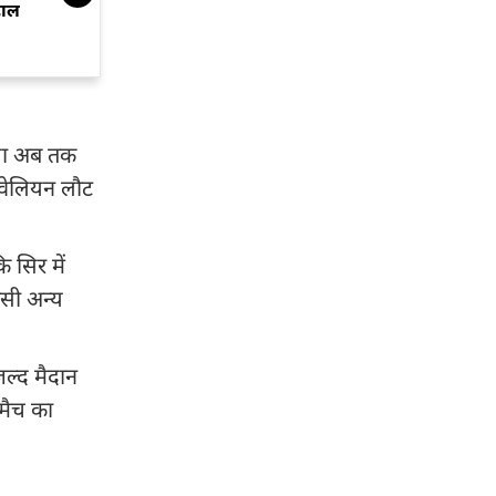
हाल
टेस्ट जीत
्ला अब तक
 पवेलियन लौट
 सिर में
िसी अन्य
जल्द मैदान
मैच का