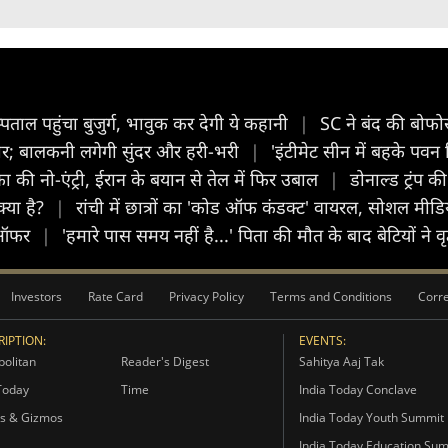
पताल पहुंचा बुजुर्ग, भावुक कर देगी ये कहानी
|
SC ने बंद की बोफो
 तैयार; बालकनी लगेगी सुंदर और हरी-भरी
|
'इंटीमेट सीन में बहके पवन
की नो-एंट्री, ईरान के बयान से तेल में फिर उबाल
|
डोनाल्ड ट्रंप 
क्या है?
|
रांची में छात्रों का 'कोड ऑफ कंडक्ट' वायरल, सोशल मी
ा ऑफर
|
'हमारे पास समय नहीं है...' पिता की मौत के बाद बेटियों ने 
Investors
Rate Card
Privacy Policy
Terms and Conditions
Corre
IPTION:
EVENTS:
olitan
Reader's Digest
Sahitya Aaj Tak
Today
Time
India Today Conclave
s & Gizmos
India Today Youth Summit
India Today Education Su