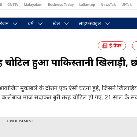
दी
GNTTV
Malayalam
Business Today
Lallantop
NewsTak
UPTak
st
Brides Today
Reader’s Digest
Astro Tak
Pakwan Gali
रंजन
धर्म
खेल
लाइफस्टाइल
 तरह चोटिल हुआ पाकिस्तानी खिलाड़ी, छ
म आयोजित मुकाबले के दौरान एक ऐसी घटना हुई, जिसने खिलाड़ियो
मी बल्लेबाज माज सदाकत बुरी तरह चोटिल हो गए. 21 साल के स
ADVERTISEMENT