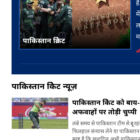
ह
म
ल
म
पाकिस्तान क्रिकेट
ड
प
और
स
ज
म
आ
पाकिस्तान क्रिकेट न्यूज़
2
क
पाकिस्तान क्रिकेट को बा
आ
अफवाहों पर तोड़ी चुप्पी
अ
लंबे समय से पाकिस्तान टीम से दूर 
फिलहाल संन्यास लेने या पाकिस्ता
फ
इ
स्पष्ट है कि खुशदिल अभी पाकिस्तान 