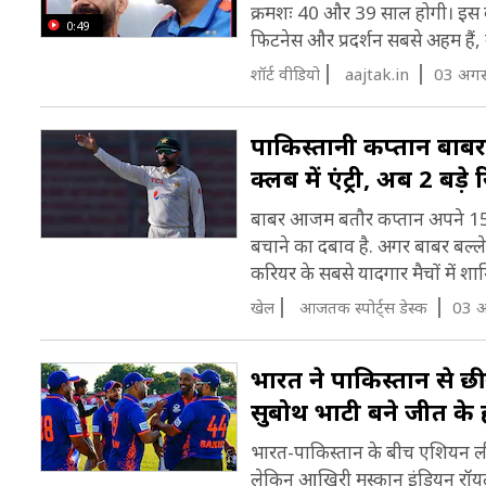
क्रमशः 40 और 39 साल होगी। इस बी
0:49
फिटनेस और प्रदर्शन सबसे अहम हैं, उ
शॉर्ट वीडियो
aajtak.in
03 अगस
पाकिस्तानी कप्तान बा
क्लब में एंट्री, अब 2 बड़े
बाबर आजम बतौर कप्तान अपने 150वें
बचाने का दबाव है. अगर बाबर बल्ले 
करियर के सबसे यादगार मैचों में श
खेल
आजतक स्पोर्ट्स डेस्क
03 अ
भारत ने पाकिस्तान से छ
सुबोथ भाटी बने जीत के 
भारत-पाकिस्तान के बीच एशियन लीजे
लेकिन आखिरी मुस्कान इंडियन रॉयल्स