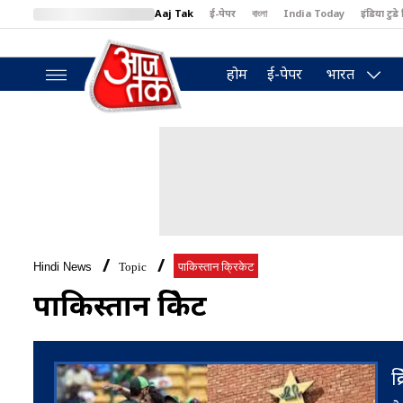
Aaj Tak
ई-पेपर
বাংলা
India Today
इंडिया टुडे 
MumbaiTak
BT Bazaar
Cosmopolitan
Harper's Bazaar
North
होम
ई-पेपर
भारत
Hindi News
Topic
पाकिस्तान क्रिकेट
पाकिस्तान क्रिकेट
क