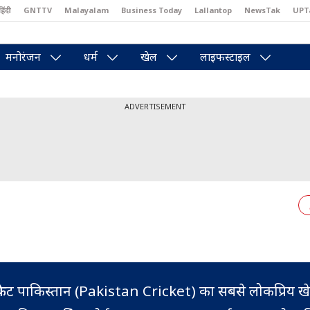
हिंदी
GNTTV
Malayalam
Business Today
Lallantop
NewsTak
UPT
east
Brides Today
Reader’s Digest
Astro Tak
Pakwan Gali
मनोरंजन
धर्म
खेल
लाइफस्टाइल
ADVERTISEMENT
्रिकेट पाकिस्तान (Pakistan Cricket) का सबसे लोकप्रिय ख