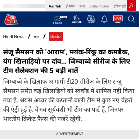
Aaj Tak
ई-पेपर
বাংলা
India Today
इंडिया टुडे हिंदी
MumbaiTak
BT Bazaar
Cosmopolitan
Harper's Bazaar
Northeast
Bri
Hindi News
खेल
क्रिकेट
संजू सैमसन को 'आराम', मयंक-रिंकू का कमबैक,
यंग खिलाड़ियों पर दांव... जिम्बाब्वे सीरीज के लिए
टीम सेलेक्शन की 5 बड़ी बातें
जिम्बाब्वे के खिलाफ आगामी टी20 सीरीज के लिए संजू
सैमसन समेत कई खिलाड़ियों को स्क्वॉड में शामिल नहीं किया
गया है. श्रेयस अय्यर की कप्तानी वाली टीम में कुछ नए चेहरों
की एंट्री हुई है. वैभव सूर्यवंशी भी टीम का पार्ट हैं, जिनपर
भारतीय क्रिकेट फैन्स की नजरें रहेंगी.
ADVERTISEMENT