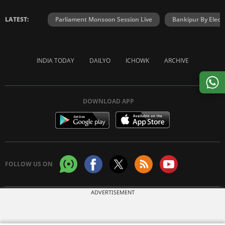
LATEST:
Parliament Monsoon Session Live
Bankipur By Elect
INDIA TODAY
DAILYO
ICHOWK
ARCHIVE
DOWNLOAD APP
FOLLOW US ON
ADVERTISEMENT
Copyright © 2026 Living Media India Limited. For reprint rights:
Syndications
Today