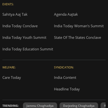
EVENTS:
Sahitya Aaj Tak
Agenda Aajtak
India Today Conclave
India Today Woman's Summit
India Today Youth Summit
State Of The States Conclave
India Today Education Summit
WELFARE:
SYNDICATION:
Care Today
India Content
Headline Today
TRENDING:
Jammu Choghadiya
Darjeeling Choghadiya
Ra