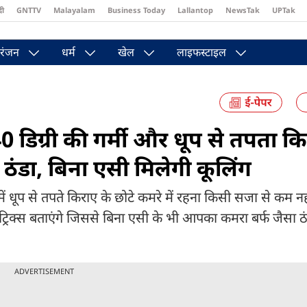
दी
GNTTV
Malayalam
Business Today
Lallantop
NewsTak
UPTak
st
Brides Today
Reader’s Digest
Astro Tak
Pakwan Gali
रंजन
धर्म
खेल
लाइफस्टाइल
ग्री की गर्मी और धूप से तपता कि
 ठंडा, बिना एसी मिलेगी कूलिंग
धूप से तपते किराए के छोटे कमरे में रहना किसी सजा से कम नह
्स बताएंगे जिससे बिना एसी के भी आपका कमरा बर्फ जैसा ठं
ADVERTISEMENT