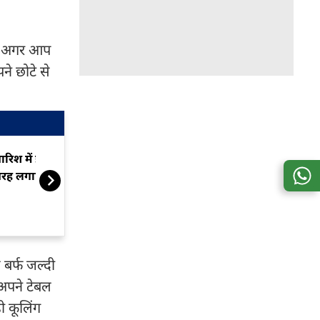
है. अगर आप
े छोटे से
ारिश में झड़ रहे बाल? सिर पर इस
सादे आलू खाकर
रह लगाएं प्याज का रस
बनाएं कुट्टू और आ
 बर्फ जल्दी
 अपने टेबल
ी कूलिंग