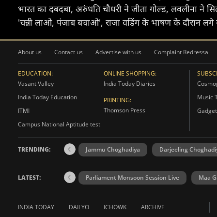
भारत का दबदबा, अरुंधति चौधरी ने जीता गोल्ड, लवलीना ने स
'चन्नी लाओ, पंजाब बचाओ', राजा वडिंग के भाषण के दौरान लगे नारे
About us
Contact us
Advertise with us
Complaint Redressal
EDUCATION:
ONLINE SHOPPING:
SUBSCR
Vasant Valley
India Today Diaries
Cosmop
India Today Education
Music 
PRINTING:
Thomson Press
ITMI
Gadget
Campus National Aptitude test
TRENDING:
Jammu Choghadiya
Darjeeling Choghadi
LATEST:
Parliament Monsoon Session Live
Maa Ga
INDIA TODAY
DAILYO
ICHOWK
ARCHIVE