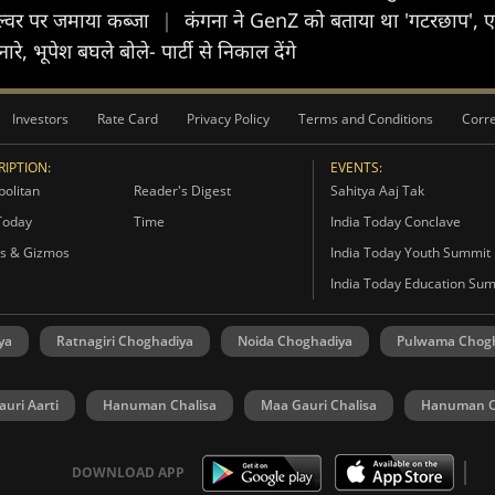
िल्वर पर जमाया कब्जा
|
कंगना ने GenZ को बताया था 'गटरछाप', एक
, भूपेश बघले बोले- पार्टी से निकाल देंगे
Investors
Rate Card
Privacy Policy
Terms and Conditions
Corre
IPTION:
EVENTS:
olitan
Reader's Digest
Sahitya Aaj Tak
Today
Time
India Today Conclave
s & Gizmos
India Today Youth Summit
India Today Education Su
ya
Ratnagiri Choghadiya
Noida Choghadiya
Pulwama Chog
uri Aarti
Hanuman Chalisa
Maa Gauri Chalisa
Hanuman C
DOWNLOAD APP