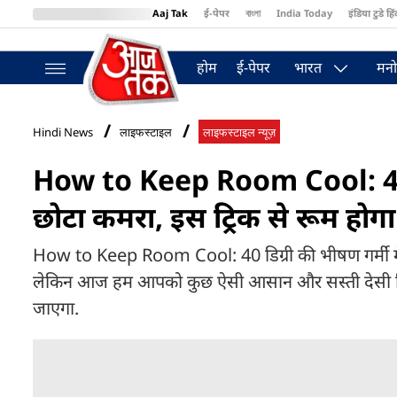
Aaj Tak
ई-पेपर
বাংলা
India Today
इंडिया टुडे हिं
MumbaiTak
BT Bazaar
Cosmopolitan
Harper's Bazaar
Northea
होम
ई-पेपर
भारत
मनो
Hindi News
लाइफस्टाइल
लाइफस्टाइल न्यूज़
How to Keep Room Cool: 40 डि
छोटा कमरा, इस ट्रिक से रूम होगा
How to Keep Room Cool: 40 डिग्री की भीषण गर्मी में 
लेकिन आज हम आपको कुछ ऐसी आसान और सस्ती देसी ट्रिक
जाएगा.