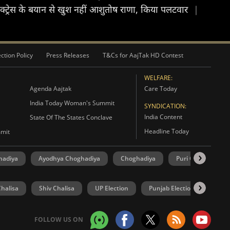
्ट्रेस के बयान से खुश नहीं आशुतोष राणा, किया पलटवार
|
ction Policy
Press Releases
T&Cs for AajTak HD Contest
WELFARE:
Agenda Aajtak
Care Today
India Today Woman's Summit
SYNDICATION:
India Content
State Of The States Conclave
Headline Today
mmit
hadiya
Ayodhya Choghadiya
Choghadiya
Puri Choghadiya
halisa
Shiv Chalisa
UP Election
Punjab Election
Goa 
FOLLOW US ON