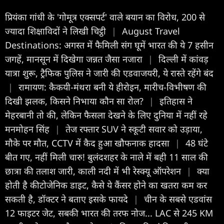
प्रियंका गांधी के 'गोमूत्र एक्सपर्ट' वाले बयान का विरोध, 200 से
ज्यादा शिक्षाविदों ने लिखी चिट्ठी
|
August Travel
Destinations: अगस्त में फैमिली संग घूमें भारत की ये 7 हसीन
जगहें, मानसून में दिखेगा जन्नत जैसा नजारा
|
दिल्ली में कांवड़
यात्रा शुरू, ट्रैफिक पुलिस ने जारी की एडवाजयरी, ये रास्ते रहेंगे बंद
|
रामायण: कैकयी-मंथरा बनी ये हीरोइन, मारीच-विभीषण की
दिखी झलक, किसने निभाया कौन सा रोल?
|
इतिहास ने
मेहरबानी तो की, लेकिन फैसला देखने के लिए दुनिया में नहीं रहे
मनमोहन सिंह
|
तेज रफ्तार SUV ने स्कूटी सवार को उड़ाया,
मौके पर मौत, CCTV में कैद हुआ खौफनाक हादसा
|
48 घंटे
बीत गए, नहीं मिली चारु! बुलंदशहर के नाले में बही 11 साल की
छात्रा की तलाश जारी, काली नदी में भी रेस्क्यू ऑपरेशन
|
क्या
होती है कीटोजेनिक डाइट, कैसे ये कैंसर होने का खतरा कम कर
सकती है, डॉक्टर ने बताए इसके फायदे
|
चीन के सबसे एडवांस
12 फाइटर जेट, सबकी भारत की तरफ नोज... LAC से 245 KM