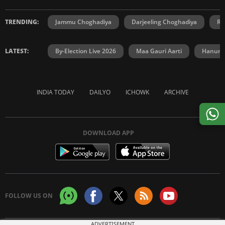
TRENDING:
Jammu Choghadiya
Darjeeling Choghadiya
Ra
LATEST:
By-Election Live 2026
Maa Gauri Aarti
Hanuma
INDIA TODAY
DAILYO
ICHOWK
ARCHIVE
DOWNLOAD APP
FOLLOW US ON
ADVERTISEMENT