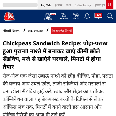
Aaj Tak
ई-पेपर
বাংলা
India Today
इंडिया टुडे हिंदी
MumbaiTak
BT Bazaar
Cosmopolitan
Harper's Bazaar
Northeast
Bri
Hindi News
लाइफस्टाइल
किचन एंड रेसिपी
Chickpeas Sandwich Recipe: पोहा-पराठा
हुआ पुराना! नाश्ते में बनाकर खाएं क्रीमी छोले
सैंडविच, मजे से खाएंगे घरवाले, मिनटों में होगा
तैयार
रोज-रोज एक जैसा उबाऊ नाश्ते को छोड़ दीजिए. पोहा, पराठा
की बजाय आप उबले छोले, ताजी सब्जियों और मसालों से
बना छोला सैंडविच ट्राई करें. स्वाद और सेहत का परफेक्ट
कॉम्बिनेशन वाला यह ब्रेकफास्ट बच्चों के टिफिन से लेकर
ऑफिस लंच तक, मिनटों में बनने वाली इस आसान और
पौष्टिक रेसिपी को आज ही ट्राई करें.