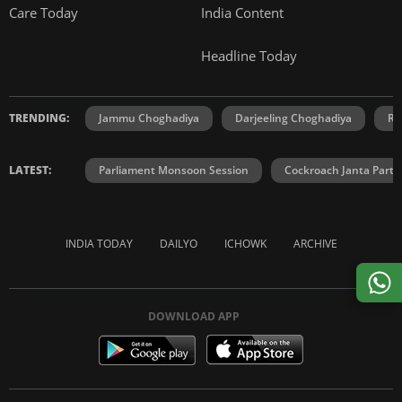
Care Today
India Content
Headline Today
TRENDING:
Jammu Choghadiya
Darjeeling Choghadiya
Ra
LATEST:
Parliament Monsoon Session
Cockroach Janta Party
INDIA TODAY
DAILYO
ICHOWK
ARCHIVE
DOWNLOAD APP