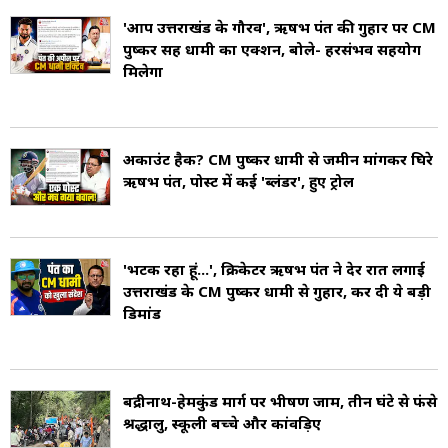
location). राज्य में हिन्दू धर्म की पवित्रतम और भारत
'आप उत्तराखंड के गौरव', ऋषभ पंत की गुहार पर CM
की सबसे बड़ी नदियां गंगा और यमुना (Ganges and
पुष्कर सिंह धामी का एक्शन, बोले- हरसंभव सहयोग
मिलेगा
Yamuna) के उद्गम स्थल गंगोत्री और यमुनोत्री
(Gangotri and Yamunotri) समेत इनके तटों पर
बसे वैदिक संस्कृति के कई महत्त्वपूर्ण तीर्थस्थान इसी राज्य
अकाउंट हैक? CM पुष्कर धामी से जमीन मांगकर घिरे
में हैं.
ऋषभ पंत, पोस्ट में कई 'ब्लंडर', हुए ट्रोल
उत्तराखंड का क्षेत्रफल 53,483 वर्ग किमी है, जिसमें
'भटक रहा हूं...', क्रिकेटर ऋषभ पंत ने देर रात लगाई
43,035 किमी पर्वतीय और 7,448 किमी मैदानी क्षेत्र
उत्तराखंड के CM पुष्कर धामी से गुहार, कर दी ये बड़ी
हैं, 34,651 किमी भू-भाग वनों से ढका हुआ है. राज्य का
ड‍िमांड
अधिकांश उत्तरी भाग हिमालय श्रृंखला का भाग है, जबकि
तलहटियां घने वनों से ढकी हुई हैं. यह राज्य बड़ी संख्या में
बद्रीनाथ-हेमकुंड मार्ग पर भीषण जाम, तीन घंटे से फंसे
हिम तेंदुआ, तेंदुआ और बाघ जैसे पशुओं, दुर्लभ पौधों और
श्रद्धालु, स्कूली बच्चे और कांवड़िए