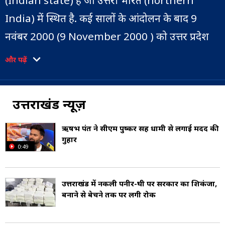
(Indian state) है जो उत्तरी भारत (northern
India) में स्थित है. कई सालों के आंदोलन के बाद 9
नवंबर 2000 (9 November 2000 ) को उत्तर प्रदेश
को विभाजित कर उत्तराखंड का निर्माण भारत के 27वें
और पढ़ें
राज्य के तौर पर हुआ. साल 2000 से 2006 तक इसे
उत्तरांचल के नाम से जाना गया. जनवरी 2007 प्रांत के
उत्तराखंड न्यूज़
लोगों की मांग को देखते हुए हुए राज्य का आधिकारिक
नाम बदलकर उत्तराखंड कर दिया गया (State
ऋषभ पंत ने सीएम पुष्कर सिंह धामी से लगाई मदद की
गुहार
formation).
0:49
इस राज्य की सीमा उत्तर में तिब्बत और पूर्व में नेपाल से
उत्तराखंड में नकली पनीर-घी पर सरकार का शिकंजा,
लगी है. इसके पश्चिम में हिमाचल प्रदेश और दक्षिण में
बनाने से बेचने तक पर लगी रोक
उत्तर प्रदेश की सीमा लगती है (Geographical