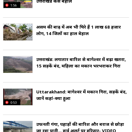
उत्तराखंड कैसे बेहाल
नामक एक छोटे से कस्बे को इसकी भौगोलिक स्थिति को
1:56
देखते हुए भविष्य की राजधानी के रूप में प्रस्तावित किया
गया है लेकिन संसाधनों की कमी के कारण देहरादून
असम की बाढ़ में अब भी घिरे हैं 1 लाख 68 हजार
लोग, 14 जिलों का हाल बेहाल
अंतरिम राजधानी बना हुआ है. उत्तराखंड का उच्च
न्यायालय नैनीताल में है. (Uttarakhand High
Court, Nainital)
उत्तराखंड: लगातार बारिश से बागेश्वर में बढ़ा खतरा,
15 सड़कें बंद, महिला का मकान भरभराकर गिरा
उत्तराखंड की अर्थव्यस्था में पर्यटन की महत्वपूर्ण भूमिका
है. जिम कॉर्बेट राष्ट्रीय उद्यान, नैनीताल, अल्मोड़ा, रानीखेत
Uttarakhand: बागेश्वर में मकान गिरा, सड़कें बंद,
और मसूरी सबसे मशहूर पर्यटक स्थल हैं. उत्तराखण्ड को
जानें कहां-क्या हुआ
0:53
देवभूमि भी कहा जाता है. यहां हिन्दू धर्म के कुछ सबसे
पवित्र तीर्थस्थान यहां हैं, जिनमें गंगोत्री और यमुनोत्री,
उफनती गंगा, पहाड़ों की बारिश और बराज से छोड़ा
केदारनाथ, बद्रीनाथ और हरिद्वार महत्वपूर्ण हैं. हरिद्वार के
जा रहा पानी... हाई अलर्ट पर हरिद्वार- VIDEO