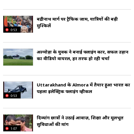
जड़ी-बूटियों का घर है (Area and Ecosystem).
2011 की जनगणना के मुताबिक उत्तराखंड की जनसंख्या
बद्रीनाथ मार्ग पर ट्रैफिक जाम, यात्रियों की बढ़ी
मुश्किलें
(Population) एक करोड़ से ज्यादा है और यहां हर वर्ग
0:53
किलोमीटर में 189 लोग रहते हैं (Density). यहां का लिंग
अनुपात 963 है (Sex ratio). इस राज्य की कुल आबादी
अल्मोड़ा के युवक ने बनाई फ्लाइंग कार, सफल उड़ान
का वीडियो वायरल, हर तरफ हो रही चर्चा
का 78.82 फीसदी साक्षर है, जिनमें 87.40% पुरुष और
70.01% महिला साक्षर है (Uttarakhand
literacy).
Uttarakhand के Almora में तैयार हुआ भारत का
पहला इलेक्ट्रिक फ्लाइंग व्हीकल
0:53
राष्ट्रीय परिवार स्वास्थ्य सर्वेक्षण-5 के साल 2020-2021
की रिर्पोट के अनुसार उत्तराखंड में शिशु मृत्यु दर (Infant
दिव्यांग छात्रों ने उठाई आवाज़, शिक्षा और मूलभूत
Mortality Rate IMR आईएमआर) 27 है, यानि
सुविधाओं की मांग
1:07
1000 शिशुओं में 27 की जन्म के दौरान या तुरंत बाद मौत