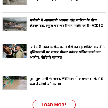
निकट स्थित ऋषिकेश भारत में योग का एक प्रमुख केंद्र है.
(Uttarakhand Economy and Tourism)
चमोली में आसमानी आफत! रौद्र बारिश के बीच
लैंडस्लाइड, स्कूल बंद-बदरीनाथ यात्रा जारी- VIDEO
हिन्दी और संस्कृत उत्तराखंड की राज भाषाएं हैं. इसके
अलावा उत्तराखंड में बोलचाल की प्रमुख भाषाएं ब्रजभाषा,
गढ़वाली, और कुमांऊनी हैं (Uttarakhand
'अरे मेरी मदद करो... इसने मेरी कांवड़ खंडित कर दी',
पुलिसकर्मी पर शराब पीकर कांवड़ खंडित करने का
Languages).
आरोप, वीडियो वायरल
पूरा पुल पानी के अंदर, रुद्रप्रयाग में अलकनंदा के रौद्र
रूप ने लोगों को डराया
LOAD MORE