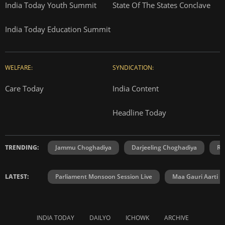
India Today Youth Summit
State Of The States Conclave
India Today Education Summit
WELFARE:
SYNDICATION:
Care Today
India Content
Headline Today
TRENDING:
Jammu Choghadiya
Darjeeling Choghadiya
Ra
LATEST:
Parliament Monsoon Session Live
Maa Gauri Aarti
INDIA TODAY
DAILYO
ICHOWK
ARCHIVE