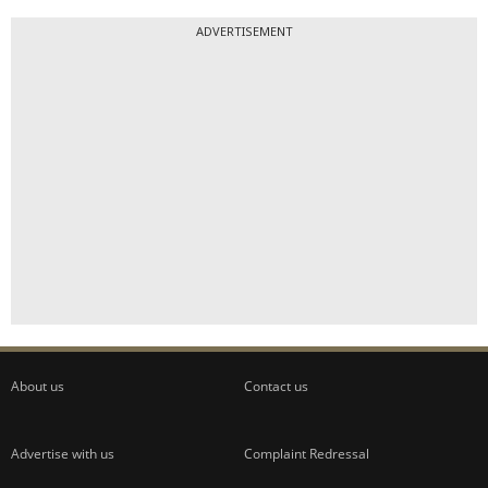
ADVERTISEMENT
About us
Contact us
Advertise with us
Complaint Redressal