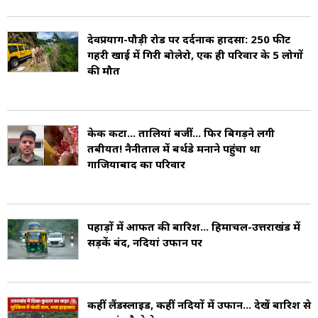
हो जाती है.
देवप्रयाग-पौड़ी रोड पर दर्दनाक हादसा: 250 फीट
गहरी खाई में गिरी बोलेरो, एक ही परिवार के 5 लोगों
उत्तराखंड में 70 विधान सभा निर्वाचन क्षेत्र (Assembly
की मौत
Constituencies) हैं और 5 लोक सभा निर्वाचन क्षेत्र
(Lok Sabha Constituencies) हैं. उत्तराखण्ड के
केक कटा... तालियां बजीं... फिर बिगड़ने लगी
मौजूदा मुख्यमंत्री पुष्कर सिंह धामी हैं. वर्तमान समय में
तबीयत! नैनीताल में बर्थडे मनाने पहुंचा था
उत्तराखंड में भारतीय जनता पार्टी (Bhartiya Janta
गाजियाबाद का परिवार
Party, BJP भाजपा) की सरकार है. उत्तराखण्ड में कुल
13 जिले हैं जो तीन मंडलों कुमाऊं मंडल, गढ़वाल मंडल
पहाड़ों में आफत की बारिश... हिमाचल-उत्तराखंड में
और गैरसैंण मंडल में बंटे हुए हैं.
सड़कें बंद, नदियां उफान पर
देहरादून, उत्तराखंड की राजधानी होने के साथ इस राज्य
का सबसे बड़ा शहर है. (Capital Dehradun) गैरसैण
कहीं लैंडस्लाइड, कहीं नदियों में उफान... देखें बारिश से