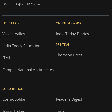
T&Cs for AajTak HD Contest
EDUCATION:
ONLINE SHOPPING:
Vasant Valley
India Today Diaries
PRINTING:
India Today Education
Thomson Press
ITMI
Campus National Aptitude test
SUBSCRIPTION:
Cosmopolitan
Reader's Digest
Music Today
Time