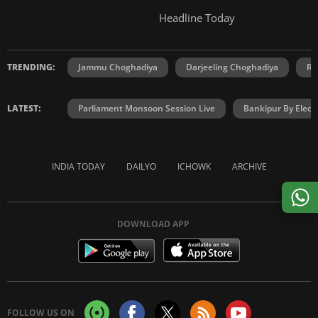
Headline Today
TRENDING:
Jammu Choghadiya
Darjeeling Choghadiya
Ra
LATEST:
Parliament Monsoon Session Live
Bankipur By Elect
INDIA TODAY
DAILYO
ICHOWK
ARCHIVE
DOWNLOAD APP
FOLLOW US ON