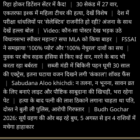
रिहा होकर डिटेंशन सेंटर में कैद!
|
30 सेकंड में 27 वार,
एकतरफा इश्क में महिला टीचर की हत्या, देखें विशेष
|
देश में
परीक्षा धांधलियों पर 'सेलेक्टिव' राजनीति हो रही? अंजना के साथ
देखें हल्ला बोल
|
Video: कौन-सा पोस्टर देख भड़क उठे
विधानसभा स्पीकर महाना? सपा MLA को किया बाहर
|
FSSAI
ने समझाया '100% प्योर' और '100% नेचुरल' दावों का सच
|
युवक पर बीच सड़क हंसिया से किए कई वार, मरने के बाद भी
करता रहा बर्बरता
|
सब्जी मंडी में बिकिनी पहन घूमी 30 साल
की एक्ट्रेस, इतना घटाया वजन दिखने लगी 'कंकाल'! शॉक्ड फैंस
|
Sabudana Aloo khichdi: न तलना, न भूनना, सावन व्रत
के लिए बनाएं लाइट और पौष्टिक साबूदाना की खिचड़ी, भरा रहेगा
पेट
|
हत्या के बाद पत्नी की लाश ठिकाने लगाना चाहता था पति,
दोस्त ने बुली ली पुलिस, आरोपी गिरफ्तार
|
Budh Gochar
2026: सूर्य ग्रहण की ओर बढ़ रहे बुध, 5 अगस्त से इन 4 राशियों में
मचेगा हाहाकार