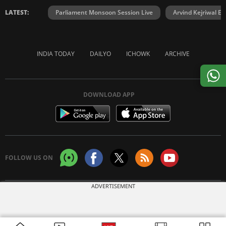
LATEST:
Parliament Monsoon Session Live
Arvind Kejriwal E2
INDIA TODAY
DAILYO
ICHOWK
ARCHIVE
DOWNLOAD APP
FOLLOW US ON
ADVERTISEMENT
Copyright © 2026 Living Media India Limited. For reprint rights:
Syndications
Today