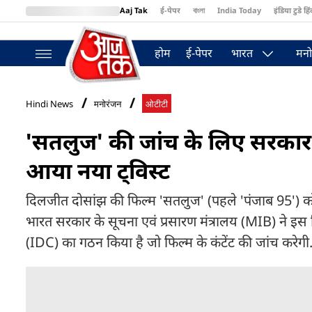
Aaj Tak
ई-पेपर
বাংলা
India Today
इंडिया टुडे हिं
MumbaiTak
BT Bazaar
Cosmopolitan
Harper's Bazaar
Northea
होम
ई-पेपर
भारत
मनो
Hindi News
मनोरंजन
ओटीटी
'सतलुज' की जांच के लिए सरकार न
आया नया ट्व‍िस्ट
दिलजीत दोसांझ की फिल्म 'सतलुज' (पहले 'पंजाब 95') को
भारत सरकार के सूचना एवं प्रसारण मंत्रालय (MIB) ने इस फ
(IDC) का गठन किया है जो फिल्म के कंटेंट की जांच करेगी