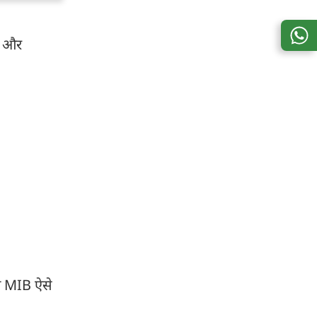
ता और
हत MIB ऐसे