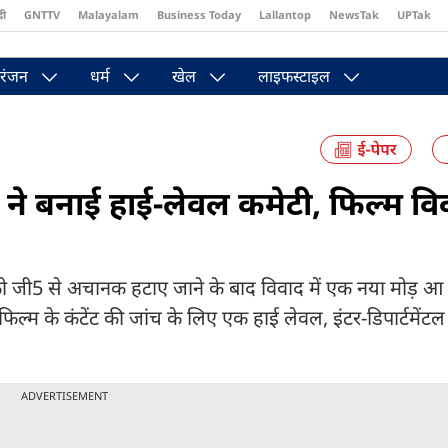
दी
GNTTV
Malayalam
Business Today
Lallantop
NewsTak
UPTak
st
Brides Today
Reader’s Digest
Astro Tak
Pakwan Gali
रंजन
धर्म
खेल
लाइफस्टाइल
े बनाई हाई-लेवल कमेटी, फिल्म विवा
 जी5 से अचानक हटाए जाने के बाद विवाद में एक नया मोड़ आ 
िल्म के कंटेंट की जांच के लिए एक हाई लेवल, इंटर-डिपार्टमेंटल
.
ADVERTISEMENT