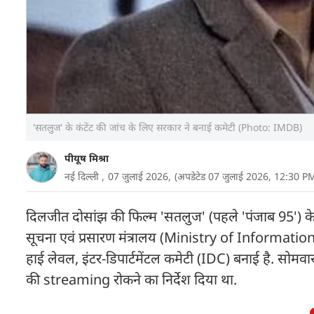
'सतलुज' के कंटेंट की जांच के लिए सरकार ने बनाई कमेटी (Photo: IMDB)
पीयूष मिश्रा
नई दिल्ली ,
07 जुलाई 2026,
(अपडेटेड 07 जुलाई 2026, 12:30 P
दिलजीत दोसांझ की फिल्म 'सतलुज' (पहले 'पंजाब 95') के 
सूचना एवं प्रसारण मंत्रालय (Ministry of Informatio
हाई लेवल, इंटर-डिपार्टमेंटल कमेटी (IDC) बनाई है. सोमवा
की streaming रोकने का निर्देश दिया था.