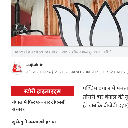
Bengal election results Live: पश्चिम बंगाल चुनाव के नतीजे
aajtak.in
कोलकाता,
02 मई 2021,
(अपडेटेड 02 मई 2021, 11:32 PM IST
पश्चिम बंगाल में ममत
स्टोरी हाइलाइट्स
तीसरी बार बंगाल की म
बंगाल में फिर एक बार टीएमसी
है. जबकि बीजेपी दहाई
सरकार
शुभेन्दु ने ममता को हराया