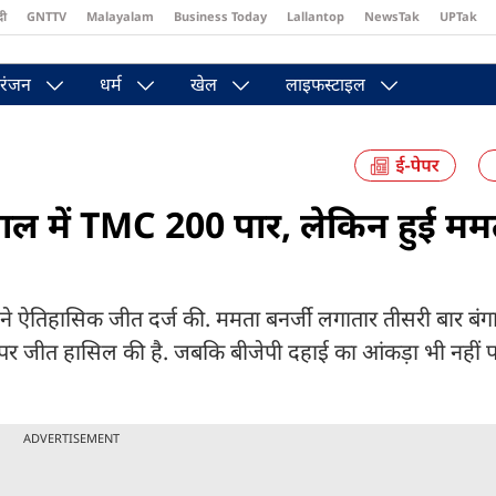
दी
GNTTV
Malayalam
Business Today
Lallantop
NewsTak
UPTak
st
Brides Today
Reader’s Digest
Astro Tak
Pakwan Gali
रंजन
धर्म
खेल
लाइफस्टाइल
ल में TMC 200 पार, लेकिन हुई मम
 ऐतिहासिक जीत दर्ज की. ममता बनर्जी लगातार तीसरी बार बं
टों पर जीत हासिल की है. जबकि बीजेपी दहाई का आंकड़ा भी नहीं 
ADVERTISEMENT