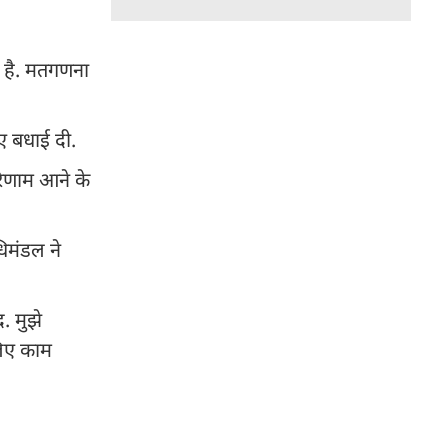
 है. मतगणना
िए बधाई दी.
परिणाम आने के
धिमंडल ने
. मुझे
लिए काम