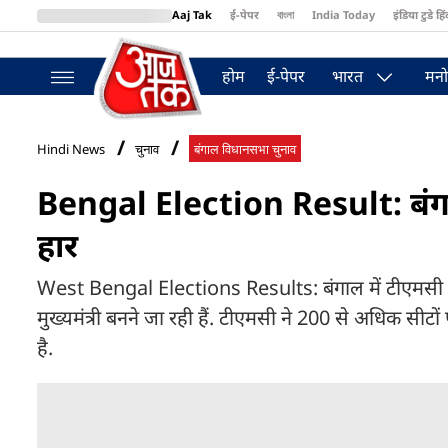
Aaj Tak
ई-पेपर
বাংলা
India Today
इंडिया टुडे हिं
MumbaiTak
BT Bazaar
Cosmopolitan
Harper's Bazaar
Northea
होम
ई-पेपर
भारत
मनो
Hindi News
चुनाव
बंगाल विधानसभा चुनाव
Bengal Election Result: बंगा
हार
West Bengal Elections Results: बंगाल में टीएमसी ने
मुख्यमंत्री बनने जा रही हैं. टीएमसी ने 200 से अधिक सी
है.