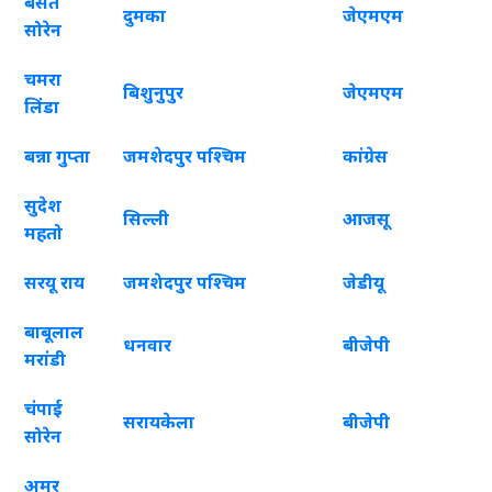
बसंत
दुमका
जेएमएम
सोरेन
चमरा
बिशुनुपुर
जेएमएम
लिंडा
बन्ना गुप्ता
जमशेदपुर पश्चिम
कांग्रेस
सुदेश
सिल्ली
आजसू
महतो
सरयू राय
जमशेदपुर पश्चिम
जेडीयू
बाबूलाल
धनवार
बीजेपी
मरांडी
चंपाई
सरायकेला
बीजेपी
सोरेन
अमर