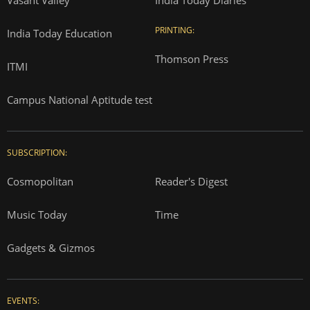
Vasant Valley
India Today Diaries
PRINTING:
India Today Education
Thomson Press
ITMI
Campus National Aptitude test
SUBSCRIPTION:
Cosmopolitan
Reader's Digest
Music Today
Time
Gadgets & Gizmos
EVENTS: