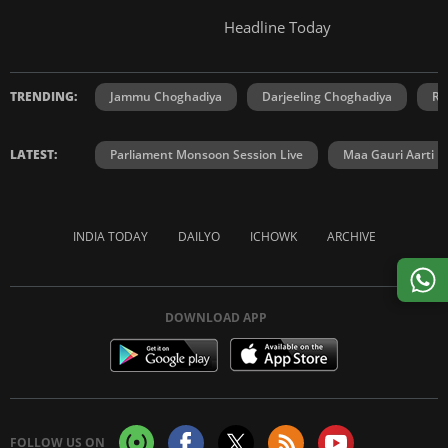
Headline Today
TRENDING:
Jammu Choghadiya
Darjeeling Choghadiya
Ra
LATEST:
Parliament Monsoon Session Live
Maa Gauri Aarti
INDIA TODAY
DAILYO
ICHOWK
ARCHIVE
DOWNLOAD APP
FOLLOW US ON