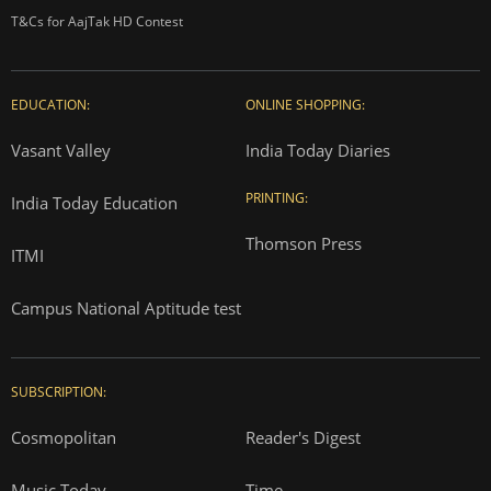
T&Cs for AajTak HD Contest
EDUCATION:
ONLINE SHOPPING:
Vasant Valley
India Today Diaries
PRINTING:
India Today Education
Thomson Press
ITMI
Campus National Aptitude test
SUBSCRIPTION:
Cosmopolitan
Reader's Digest
Music Today
Time