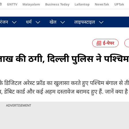
दी
GNTTV
Malayalam
Business Today
Lallantop
NewsTak
UPTak
st
Brides Today
Reader’s Digest
Astro Tak
Pakwan Gali
रंजन
धर्म
खेल
लाइफस्टाइल
ाख की ठगी, दिल्ली पुलिस ने पश्चिम
े डिजिटल अरेस्ट फ्रॉड का खुलासा करते हुए पश्चिम बंगाल से त
 डेबिट कार्ड और कई अहम दस्तावेज बरामद हुए हैं. जानें क्या है
ADVERTISEMENT