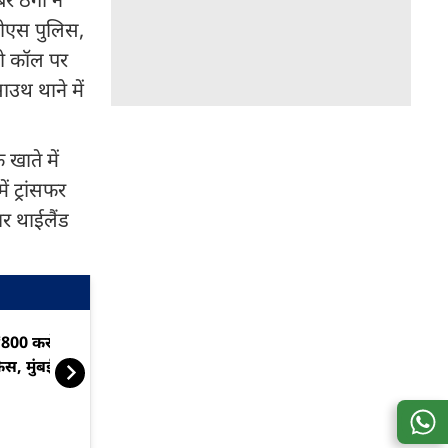
टीएस पुलिस,
ो कॉल पर
थ थाने में
खाते में
 ट्रांसफर
ार थाईलैंड
800 करोड़ की क्रिप्टो मनी ट्रेल
मुंबई के होटल र
ेस, मुंबई-पुणे-बेंगलुरु में छापे
₹332 करोड़ की स