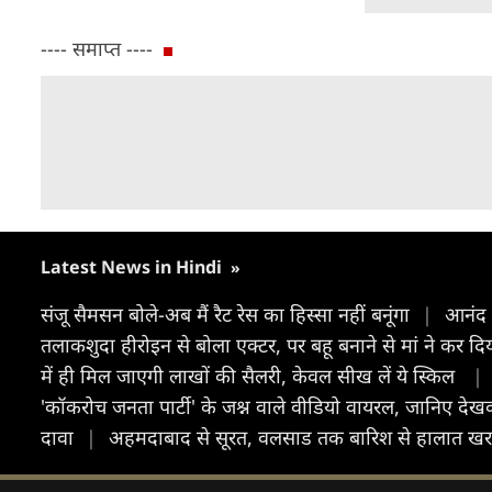
---- समाप्त ----
Latest News in Hindi
»
संजू सैमसन बोले-अब मैं रैट रेस का हिस्सा नहीं बनूंगा
|
आनंद व
तलाकशुदा हीरोइन से बोला एक्टर, पर बहू बनाने से मां ने कर 
में ही मिल जाएगी लाखों की सैलरी, केवल सीख लें ये स्किल
|
'कॉकरोच जनता पार्टी' के जश्न वाले वीडियो वायरल, जानिए देख
दावा
|
अहमदाबाद से सूरत, वलसाड तक बार‍िश से हालात ख