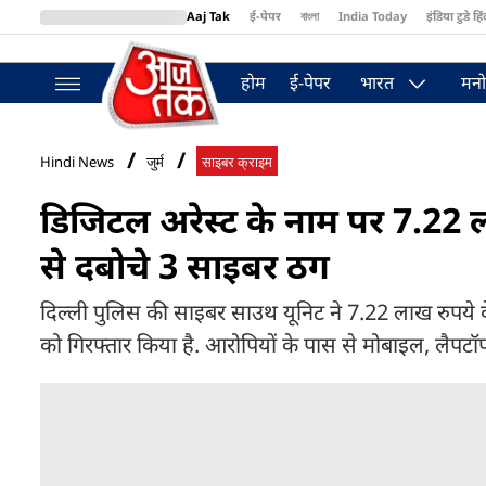
Aaj Tak
ई-पेपर
বাংলা
India Today
इंडिया टुडे हिं
MumbaiTak
BT Bazaar
Cosmopolitan
Harper's Bazaar
Northea
होम
ई-पेपर
भारत
मनो
Hindi News
जुर्म
साइबर क्राइम
डिजिटल अरेस्ट के नाम पर 7.22 ल
से दबोचे 3 साइबर ठग
दिल्ली पुलिस की साइबर साउथ यूनिट ने 7.22 लाख रुपये क
को गिरफ्तार किया है. आरोपियों के पास से मोबाइल, लैपटॉप,