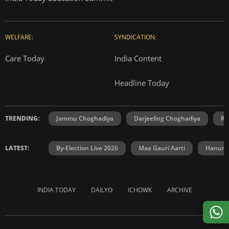
WELFARE:
SYNDICATION:
Care Today
India Content
Headline Today
TRENDING:
Jammu Choghadiya
Darjeeling Choghadiya
Ra
LATEST:
By-Election Live 2026
Maa Gauri Aarti
Hanuma
INDIA TODAY
DAILYO
ICHOWK
ARCHIVE