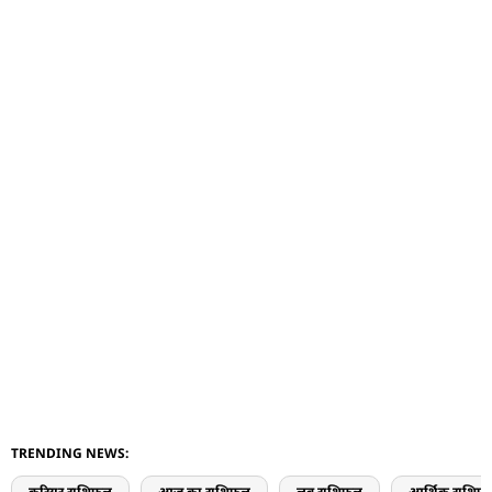
TRENDING NEWS:
करियर राशिफल
आज का राशिफल
लव राशिफल
आर्थिक राशिफ