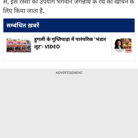
से, इस रस्सी का उपयोग भगवान जगन्नाथ के रथ को खींचने के
लिए किया जाता है.
सम्बंधित ख़बरें
हुगली के गुप्तिपाड़ा में पारंपरिक 'भंडार
लूट'- VIDEO
ADVERTISEMENT