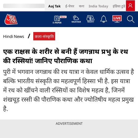
Aaj Tak
ई-पेपर
বাংলা
India Today
इंडिया टुडे हिंदी
MumbaiTak
BT Bazaar
Cosmopolitan
Harper's Bazaar
Northeast
Bri
Hindi News
कला-संस्कृति
एक राक्षस के शरीर से बनी हैं जगन्नाथ प्रभु के रथ
की रस्सियां! जानिए पौराणिक कथा
पुरी में भगवान जगन्नाथ की रथ यात्रा न केवल धार्मिक उत्सव है
बल्कि भारतीय संस्कृति का महत्वपूर्ण हिस्सा भी है. इस यात्रा
में रथ को खींचने वाली रस्सियों का विशेष महत्व है, जिनमें
शंखचूड़ रस्सी की पौराणिक कथा और ज्योतिषीय महत्व प्रमुख
है.
ADVERTISEMENT