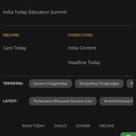
India Today Education Summit
WELFARE:
SYNDICATION:
Care Today
India Content
Headline Today
TRENDING:
Jammu Choghadiya
Darjeeling Choghadiya
Ra
LATEST:
Parliament Monsoon Session Live
Arvind Kejriwal E2
INDIA TODAY
DAILYO
ICHOWK
ARCHIVE