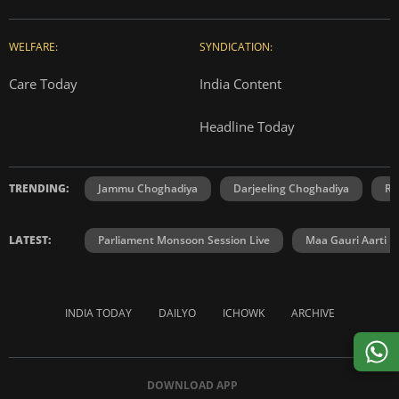
WELFARE:
SYNDICATION:
Care Today
India Content
Headline Today
TRENDING:
Jammu Choghadiya
Darjeeling Choghadiya
Ra
LATEST:
Parliament Monsoon Session Live
Maa Gauri Aarti
INDIA TODAY
DAILYO
ICHOWK
ARCHIVE
DOWNLOAD APP