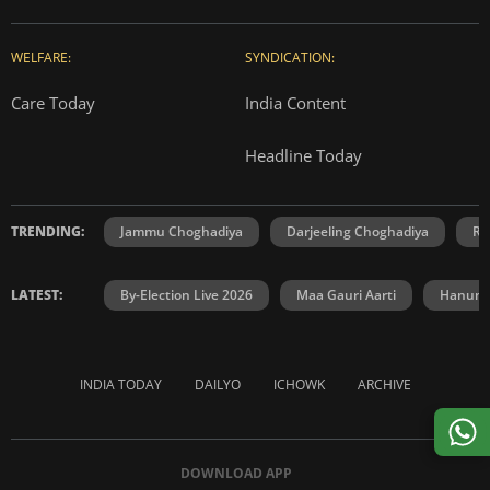
WELFARE:
SYNDICATION:
Care Today
India Content
Headline Today
TRENDING:
Jammu Choghadiya
Darjeeling Choghadiya
Ra
LATEST:
By-Election Live 2026
Maa Gauri Aarti
Hanuma
INDIA TODAY
DAILYO
ICHOWK
ARCHIVE
DOWNLOAD APP