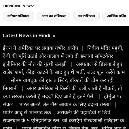
TRENDING NEWS:
करियर राशिफल
आज का राशिफल
लव राशिफल
आर्थिक राशिफ
Latest News in Hindi
»
ईरान ने अमेरिका पर लगाया गंभीर आरोप
|
निर्वस्त्र मंदिर पहुंची,
देवी की मूर्ति उठाई और तालाब में लगा दी छलांग! सॉफ्टवेयर
इंजीनियर की मौत की गुत्थी उलझी
|
अस्पताल से डिसचार्ज हुए
राजेश शर्मा, कीड़ा काटने के बाद हुए थे भर्ती, जल्द शुरू करेंगे काम
|
सोनम वांगचुक की हालत स्थिर, डॉक्टरों की टीम कर रही
निगरानी
|
अगर अमेरिका में किसी की चली जाती है नौकरी, तो
क्या सरकार करती है मदद? दिए जाते हैं इतने पैसे
|
होर्मुज पर
संकट... भारत अलर्ट, तेल-गैस आयात के लिए बदला रास्‍ता!
|
माउंट आबू से भानगढ़ तक... अरावली की पहाड़ियों में छिपे
राजस्थान के 5 ऐतिहासिक रत्न, जो कराएंगे गौरवशाली इतिहास के
दर्शन
|
भारत-बांग्लादेश सीमा से 'चिकन नेक' तक, अमित शाह ने