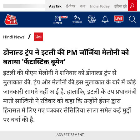
Aaj Tak
ई-पेपर
বাংলা
India Today
इंडिया टुडे हिंदी
MumbaiTak
BT Bazaar
Cosmopolitan
Harper's Bazaar
Northeast
Bri
Hindi News
विश्व
डोनाल्ड ट्रंप ने इटली की PM जॉर्जिया मेलोनी को
बताया 'फैंटास्टिक वूमेन'
इटली की पीएम मेलोनी ने शनिवार को डोनाल्ड ट्रंप से
मुलाकात की. ट्रंप और मेलोनी की इस मुलाकात के बारे में कोई
जानकारी सामने नहीं आई है. हालांकि, इटली के उप प्रधानमंत्री
मातो साल्विनी ने रविवार को कहा कि उन्होंने ईरान द्वारा
हिरासत में लिए गए पत्रकार सेसिलिया साला समेत कई मुद्दों
पर चर्चा की है.
ADVERTISEMENT