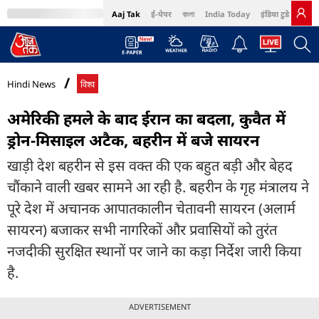
Aaj Tak
ई-पेपर
বাংলা
India Today
इंडिया टुडे हिंदी
MumbaiTak
BT Bazaar
Cosmopolitan
Harper's Bazaar
Northeast
Bri
Hindi News
विश्व
अमेरिकी हमले के बाद ईरान का बदला, कुवैत में
ड्रोन-मिसाइल अटैक, बहरीन में बजे सायरन
खाड़ी देश बहरीन से इस वक्त की एक बहुत बड़ी और बेहद
चौंकाने वाली खबर सामने आ रही है. बहरीन के गृह मंत्रालय ने
पूरे देश में अचानक आपातकालीन चेतावनी सायरन (अलार्म
सायरन) बजाकर सभी नागरिकों और प्रवासियों को तुरंत
नजदीकी सुरक्षित स्थानों पर जाने का कड़ा निर्देश जारी किया
है.
ADVERTISEMENT