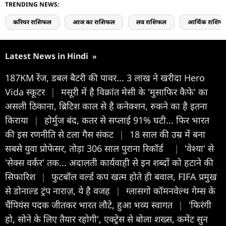
TRENDING NEWS:
करियर राशिफल
आज का राशिफल
लव राशिफल
आर्थिक राशिफ
Latest News in Hindi
»
187KM रेंज, डबल बैटरी की पावर... 3 लाख ने खरीदा Hero
Vida स्कूटर
|
मसूरी में है विक्रांत मेसी के 'मुसाफिर कैफे' का
असली ठिकाना, ब्रिटिश काल से है कनेक्शन, रुकने का है इतना
किराया
|
होर्मुज बंद, कतर से सप्लाई 91% घटी... फिर भारत
की इस रण​नीति से टला गैस संकट
|
18 साल की उम्र में बना
सबसे युवा प्रोफेसर, तोड़ा 306 साल पुराना रिकॉर्ड
|
'वेश्या' से
'सेक्स वर्कर' तक... अदालती कार्यवाही से इन शब्दों को हटाने की
सिफारिश
|
फुटबॉल वर्ल्ड कप खत्म होते ही बवाल, FIFA प्रमुख
से डोनाल्ड ट्रंप नाराज़, ये है वजह
|
ग्लासगो कॉमनवेल्थ गेम्स के
चैंपियंस पदक जीतकर भारत लौटे, हुआ भव्य स्वागत
|
'फिरंगी
हो, सोने के लिए तैयार रहोगी', एक्ट्रेस से बोला शख्स, कमेंट सुन