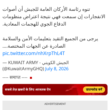
تنوه رئاسة الأركان العامة للجيش أن أصوات
الانفجارات إن سمعت فهي نتيجة اعتراض منظومات
الدفاع الجوي للهجمات المعادية.
يرجى من الجميع التقيد بتعليمات الأمن والسلامة
الصادرة عن الجهات المختصة.…
pic.twitter.com/nhXrpThL4T
— KUWAIT ARMY - الجيش الكويتي
(@KuwaitArmyGHQ)
July 8, 2026
---- समाप्त ----
सबसे तेज़ ख़बरों के लिए आजतक ऐप
डाउनलोड करें
ADVERTISEMENT