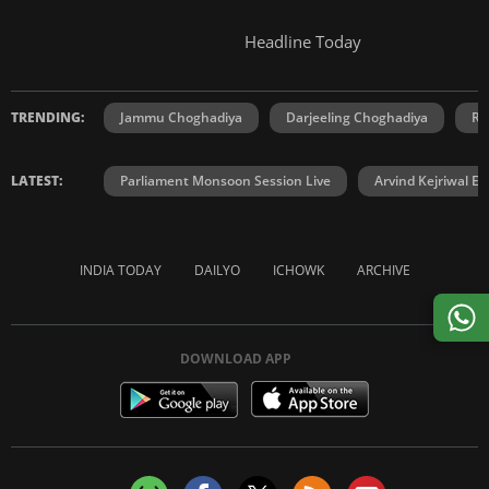
Headline Today
TRENDING:
Jammu Choghadiya
Darjeeling Choghadiya
Ra
LATEST:
Parliament Monsoon Session Live
Arvind Kejriwal E2
INDIA TODAY
DAILYO
ICHOWK
ARCHIVE
DOWNLOAD APP