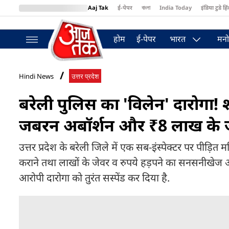
Aaj Tak
ई-पेपर
বাংলা
India Today
इंडिया टुडे हिं
MumbaiTak
BT Bazaar
Cosmopolitan
Harper's Bazaar
Northea
होम
ई-पेपर
भारत
मनो
Hindi News
उत्तर प्रदेश
बरेली पुलिस का 'विलेन' दारोगा!
जबरन अबॉर्शन और ₹8 लाख के जेव
उत्तर प्रदेश के बरेली जिले में एक सब-इंस्पेक्टर पर पीड़
कराने तथा लाखों के जेवर व रुपये हड़पने का सनसनीखे
आरोपी दारोगा को तुरंत सस्पेंड कर दिया है.