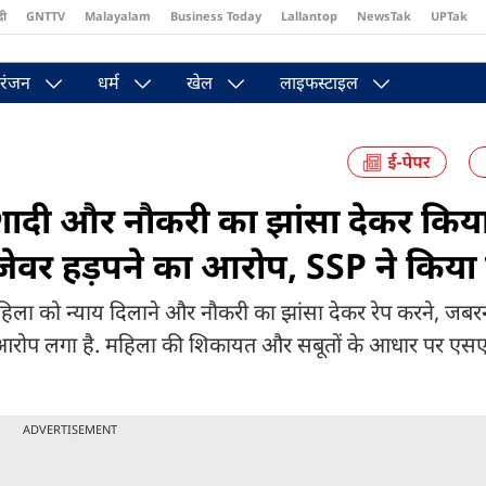
दी
GNTTV
Malayalam
Business Today
Lallantop
NewsTak
UPTak
st
Brides Today
Reader’s Digest
Astro Tak
Pakwan Gali
रंजन
धर्म
खेल
लाइफस्टाइल
 शादी और नौकरी का झांसा देकर किया
र हड़पने का आरोप, SSP ने किया स
ित महिला को न्याय दिलाने और नौकरी का झांसा देकर रेप करने, जबर
ज आरोप लगा है. महिला की शिकायत और सबूतों के आधार पर एसए
ADVERTISEMENT