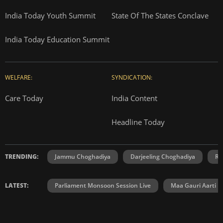
India Today Youth Summit
State Of The States Conclave
India Today Education Summit
WELFARE:
SYNDICATION:
Care Today
India Content
Headline Today
TRENDING:
Jammu Choghadiya
Darjeeling Choghadiya
Ra
LATEST:
Parliament Monsoon Session Live
Maa Gauri Aarti